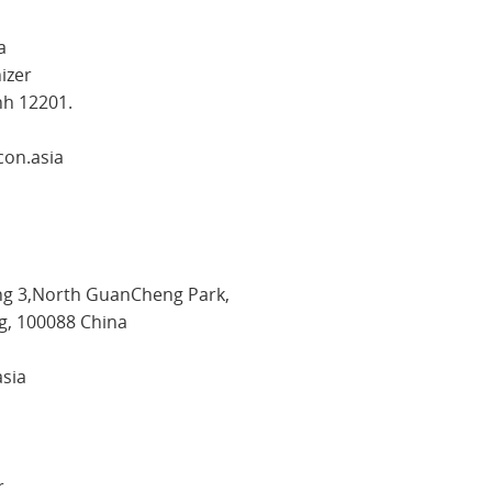
a
izer
nh 12201.
con.asia
ng 3,North GuanCheng Park,
 100088 China
asia
r