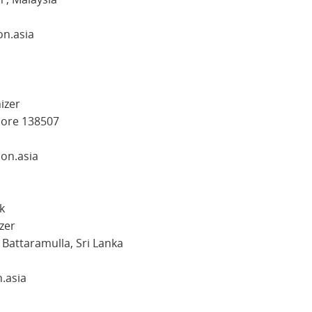
on.asia
izer
pore 138507
on.asia
k
zer
Battaramulla, Sri Lanka
.asia