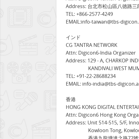
Address: 台北市松山區八徳路三
TEL: +866-2577-4249
EMAIL:info-taiwan@tbs-digicon.
インド
CG TANTRA NETWORK
Attn: Digicon6-India Organizer
Address: 129 - A, CHARKOP IN
KANDIVALI WEST MUMBA
TEL: +91-22-28688234
EMAIL: info-india@tbs-digicon.a
香港
HONG KONG DIGITAL ENTERTAI
Attn: Digicon6 Hong Kong Orga
Address: Unit 514-515, 5/F, Inn
Kowloon Tong, Kowloon
香港九龍塘達之路72號創新中