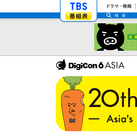
「TBSテレビ」ト
ドラマ・映画
番組表
検索