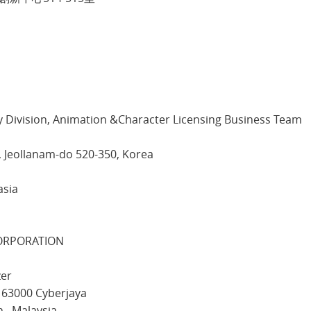
a
y Division, Animation &Character Licensing Business Team
i, Jeollanam-do 520-350, Korea
asia
ORPORATION
zer
 63000 Cyberjaya
 Malaysia