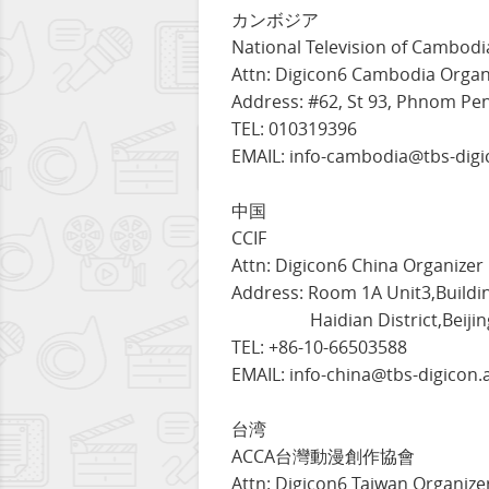
カンボジア
National Television of Cambodi
Attn: Digicon6 Cambodia Organ
Address: #62, St 93, Phnom Pe
TEL: 010319396
EMAIL: info-cambodia@tbs-digi
中国
CCIF
Attn: Digicon6 China Organizer
Address: Room 1A Unit3,Buildi
Haidian District,Beijing,
TEL: +86-10-66503588
EMAIL: info-china@tbs-digicon.
台湾
ACCA台灣動漫創作協會
Attn: Digicon6 Taiwan Organize