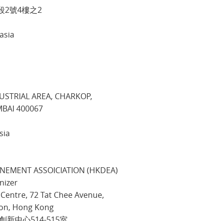
段2號4樓之2
asia
DUSTRIAL AREA, CHARKOP,
I 400067
sia
NEMENT ASSOICIATION (HKDEA)
nizer
oCentre, 72 Tat Chee Avenue,
, Hong Kong
心514-515室