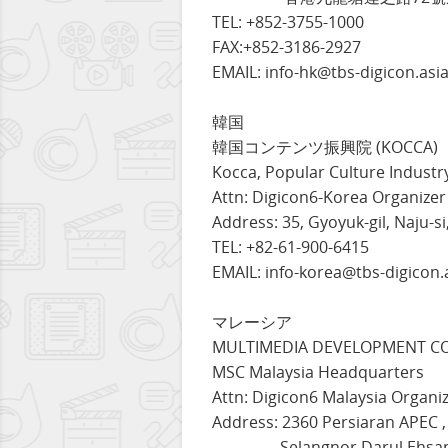
TEL: +852-3755-1000
FAX:+852-3186-2927
EMAIL: info-hk@tbs-digicon.asi
韓国
韓国コンテンツ振興院 (KOCCA)
Kocca, Popular Culture Industr
Attn: Digicon6-Korea Organizer
Address: 35, Gyoyuk-gil, Naju-s
TEL: +82-61-900-6415
EMAIL: info-korea@tbs-digicon.
マレーシア
MULTIMEDIA DEVELOPMENT C
MSC Malaysia Headquarters
Attn: Digicon6 Malaysia Organi
Address: 2360 Persiaran APEC ,
Selangnor Darul Ehsan ,