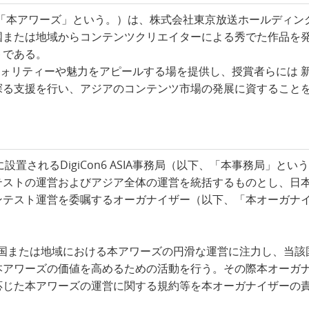
rds（以下、「本アワーズ」という。）は、株式会社東京放送ホールデ
国または地域からコンテンツクリエイターによる秀でた作品を
トである。
クォリティーや魅力をアピールする場を提供し、授賞者らには 
探る支援を行い、アジアのコンテンツ市場の発展に資すること
に設置されるDigiCon6 ASIA事務局（以下、「本事務局」
テストの運営およびアジア全体の運営を統括するものとし、日
ンテスト運営を委嘱するオーガナイザー（以下、「本オーガナ
の国または地域における本アワーズの円滑な運営に注力し、当
本アワーズの価値を高めるための活動を行う。その際本オーガ
応じた本アワーズの運営に関する規約等を本オーガナイザーの