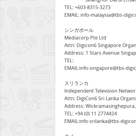
TEL: +603-8315-3273
EMAIL: info-malaysia@tbs-digic
シンガポール
Mediacorp Pte Ltd
Attn: Digicon6 Singapore Organ
Address: 1 Stars Avenue Singa
TEL:
EMAIL:info-singapore@tbs-digic
スリランカ
Independent Television Networ
Attn: DigiCon6 Sri Lanka Organi
Address: Wickramasinghepura, 
TEL: +94 (0) 11 2774424
EMAIL:info-srilanka@tbs-digicon