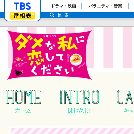
「TBSテレビ」トップページ
ドラマ・映画
バラエティ・音楽
番組表
検索