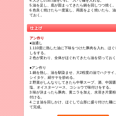
4.大さじの3の油をいれ、ついで麺を入れる。
5.油を足し、底が固まってきたら鍋を回しつつ焼く。
6.色良く焼けたら一度返し、両面をよく焼いたら、
ておく。
アン作り
●油通し
1.110度に熱した油に下味をつけた豚肉を入れ、ほ
しをする。
2.色が変わり、全体がほぐれてきたら油を切ってお
●アン作り
1.鍋を熱し、油を馴染ませ、大2程度の油でハクサイ
シイタケ、絹サヤを炒める。
2.野菜がしんなりしてきたら中華スープ、酒、中国
塩、オイスターソース、コショウで味付けをする。
3.味が決まったら豚肉、黄ニラを加え、水溶き片栗
付ける。
4.ごま油を回しかけ、ほぐして山形に盛り付けた麺
て完成。