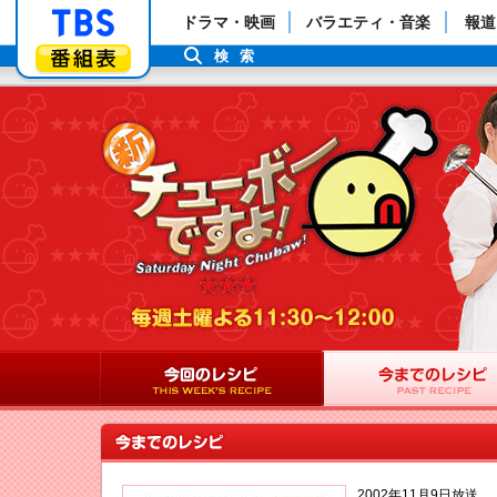
「TBSテレビ」トップページ
ドラマ・映画
バラエティ・音楽
報道
番組表
検索
2002年11月9日放送