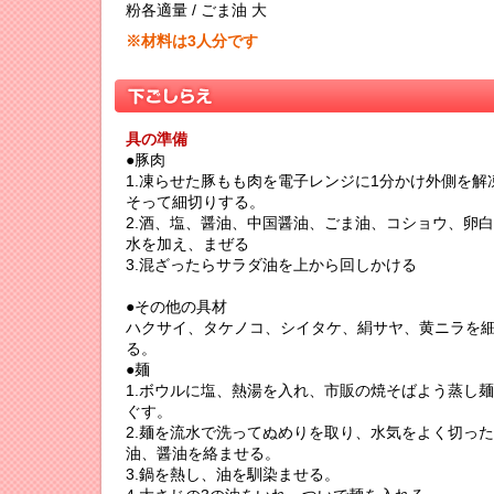
粉各適量 / ごま油 大
※材料は3人分です
具の準備
●豚肉
1.凍らせた豚もも肉を電子レンジに1分かけ外側を解
そって細切りする。
2.酒、塩、醤油、中国醤油、ごま油、コショウ、卵
水を加え、まぜる
3.混ざったらサラダ油を上から回しかける
●その他の具材
ハクサイ、タケノコ、シイタケ、絹サヤ、黄ニラを
る。
●麺
1.ボウルに塩、熱湯を入れ、市販の焼そばよう蒸し
ぐす。
2.麺を流水で洗ってぬめりを取り、水気をよく切っ
油、醤油を絡ませる。
3.鍋を熱し、油を馴染ませる。