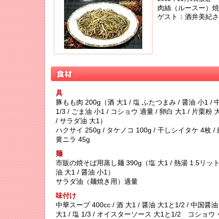
肉絲（ルースー）焼
ゲスト：酒井美紀さ
具
豚もも肉 200g（酒 大1 / 塩 ふたつまみ / 醤油 小1 /
1/3 / ごま油 小1 / コショウ 適量 / 卵白 大1 / 片栗粉 大1
/ サラダ油 大1）
ハクサイ 250g / タケノコ 100g / 干しシイタケ 4枚 / 
黄ニラ 45g
麺
市販の焼そば用蒸し麺 390g（塩 大1 / 熱湯 1.5リット
油 大1 / 醤油 小1）
サラダ油（麺焼き用）適量
味付け
中華スープ 400cc / 酒 大1 / 醤油 大1と1/2 / 中国醤油 
大1 / 塩 1/3 / オイスターソース 大1と1/2 コシ