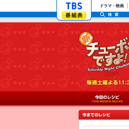
「TBSテレビ」ト
ドラマ・映画
番組表
検索