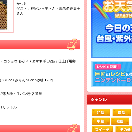
かつ丼
ゲスト：林家いっ平さん・海老名香葉子
さん
・コショウ 各少々 / タマネギ 1/2個 / 仕上げ用卵
 270cc / みりん 90cc / 砂糖 120g
c） / 薄力粉・生パン粉 各適量
 1リットル