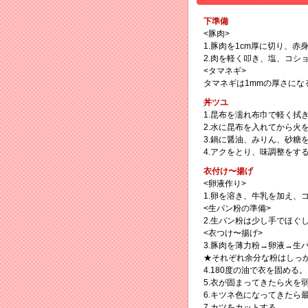
下準備
<豚肉>
1.豚肉を1cm厚に切り、
2.肉を軽く叩き、塩、コシ
<タマネギ>
タマネギは1mmの厚さにな
丼ツユ
1.昆布を濡れ布巾で軽く拭
2.水に昆布を入れてから火
3.鍋に醤油、みりん、砂糖
4.アクをとり、味調整をす
衣付け〜揚げ
<卵液作り>
1.卵を溶き、牛乳を加え、
<生パン粉の準備>
2.生パン粉は少し手でほぐ
<衣つけ〜揚げ>
3.豚肉を薄力粉→卵液→生
★それぞれ余分な粉はしっ
4.180度の油で衣を固める。
5.衣が固まってきたら火を
6.キツネ色になってきたら
7.カツをカットする。