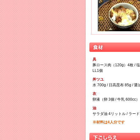
具
豚ロース肉（120g）4枚 / 塩
LL1個
丼ツユ
水 700g / 日高昆布 85g / 醤油
衣
卵液（卵 3個 / 牛乳 600c
油
サラダ油 4リットル / ラード
※材料は4人分です