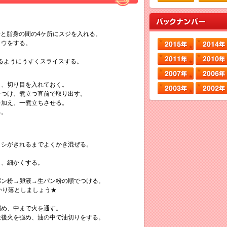
赤身と脂身の間の4ケ所にスジを入れる。
ョウをする。
るようにうすくスライスする。
き、切り目を入れておく。
をつけ、煮立つ直前で取り出す。
を加え、一煮立ちさせる。
る。
コシがきれるまでよくかき混ぜる。
し、細かくする。
パン粉→卵液→生パン粉の順でつける。
かり落としましょう★
弱め、中まで火を通す。
最後火を強め、油の中で油切りをする。