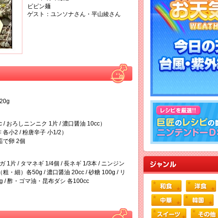
ビビン麺
ゲスト：ユンソナさん・平山綾さん
0g
 / おろしニンニク 1片 / 濃口醤油 10cc）
 各小2 / 粉唐辛子 小1/2）
 茹で卵 2個
1片 / タマネギ 1/4個 / 長ネギ 1/3本 / ニンジン
粗・細）各50g / 濃口醤油 20cc / 砂糖 100g / リ
塩 20g / 酢・ゴマ油・昆布ダシ 各100cc