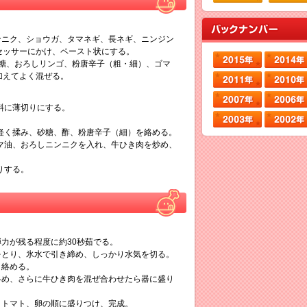
ンニク、ショウガ、タマネギ、長ネギ、ニンジン
セッサーにかけ、ペースト状にする。
砂糖、おろしリンゴ、粉唐辛子（粗・細）、ゴマ
加えてよく混ぜる。
斜に薄切りにする。
。
で軽く揉み、砂糖、酢、粉唐辛子（細）を絡める。
ゴマ油、おろしニンニクを入れ、牛ひき肉を炒め、
りする。
弾力が残る程度に約30秒茹でる。
をとり、氷水で引き締め、しっかり水気を切る。
と絡める。
絡め、さらに牛ひき肉を混ぜ合わせたら器に盛り
、トマト、卵の順に盛りつけ、完成。