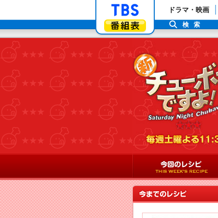
「TBSテレビ」ト
ドラマ・映画
番組表
検索