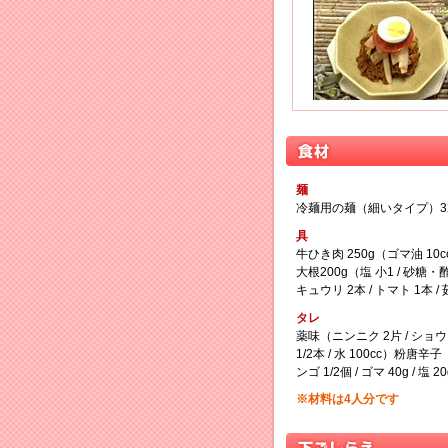
麺
冷麺用の麺（細いタイプ）32
具
牛ひき肉 250g（ゴマ油 10cc
大根200g（塩 小1 / 砂糖・酢
キュウリ 2本 / トマト 1本 /
タレ
薬味（ニンニク 2片 / ショウガ 
1/2本 / 水 100cc）粉唐辛子（
ンゴ 1/2個 / ゴマ 40g / 
※材料は4人分です