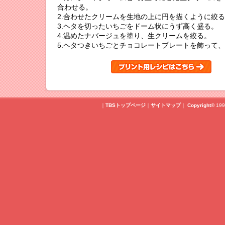
合わせる。
2.合わせたクリームを生地の上に円を描くように絞
3.ヘタを切ったいちごをドーム状にうず高く盛る。
4.温めたナバージュを塗り、生クリームを絞る。
5.ヘタつきいちごとチョコレートプレートを飾って
｜
TBSトップページ
｜
サイトマップ
｜
Copyright
©
199