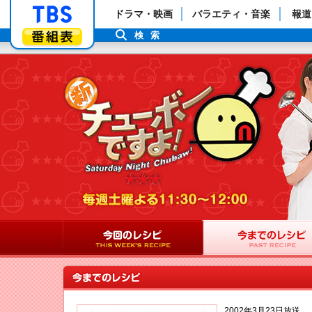
「TBSテレビ」トップページ
ドラマ・映画
バラエティ・音楽
報道
番組表
検索
2002年3月23日放送