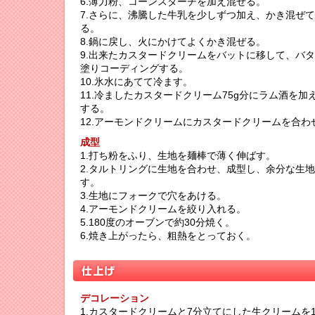
6.薄力粉、コーンスターチを加え混ぜる。
7.さらに、沸騰した牛乳を少しずつ加え、かき混ぜ
る。
8.鍋に戻し、火にかけてよくかき混ぜる。
9.出来たカスタードクリームをバットに移して、バ
塗りコーディングする。
10.氷水にあてて冷ます。
11.冷ましたカスタードクリーム75g分にラム酒を加
する。
12.アーモンドクリームにカスタードクリームを合わ
成型
1.打ち粉をふり、生地を麺棒で薄く伸ばす。
2.タルトリングに生地を合わせ、成型し、余分な生
す。
3.生地にフォークで穴をあける。
4.アーモンドクリームを絞り入れる。
5.180度のオーブンで約30分焼く。
6.焼き上がったら、粗熱をとっておく。
デコレーション
1.カスタードクリームと7分立てにした生クリームを1