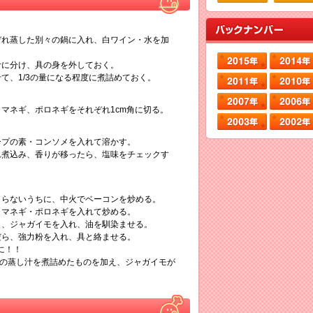
ぞれ蒸した別々の鍋に入れ、白ワイン・水を加
汁に分け、具の身を外しておく。
せて、1/3の量になる程度に煮詰めておく。
タマネギ、ポロネギをそれぞれ1cm角に切る。
ープの素・コンソメを入れて溶かす。
れ煮込み、香りが移ったら、塩味をチェックす
きらないうちに、中火でベーコンを炒める。
タマネギ・ポロネギを入れて炒める。
ら、ジャガイモを入れ、油を馴染ませる。
だら、強力粉を入れ、具と絡ませる。
に！！
cと具の蒸し汁を煮詰めたものを加え、ジャガイモが