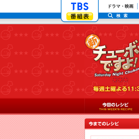
「TBSテレビ」ト
ドラマ・映画
番組表
検索