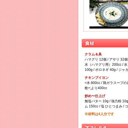
クラム＆具
ハマグリ 12個 / アサリ 3
水（ハマグリ用）200cc / 水
100g / ポロネギ 40g / ジャ
チキンブイヨン
<水 800cc / 鶏ガラスープ
枚>;より400cc
炒め〜仕上げ
無塩バター 10g / 強力粉 10g
ム 150cc / 塩 ひとつまみ /
※材料は4人分です