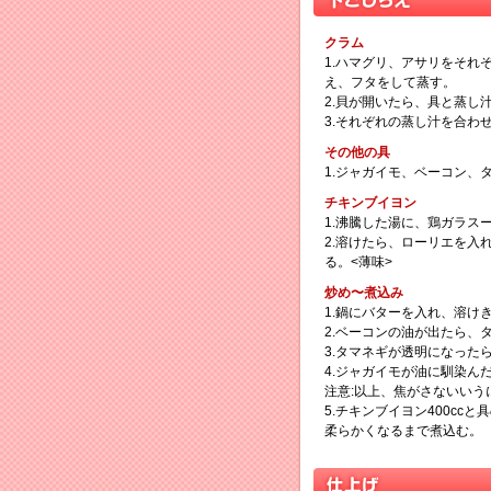
クラム
1.ハマグリ、アサリをそれ
え、フタをして蒸す。
2.貝が開いたら、具と蒸し
3.それぞれの蒸し汁を合わ
その他の具
1.ジャガイモ、ベーコン、
チキンブイヨン
1.沸騰した湯に、鶏ガラス
2.溶けたら、ローリエを入
る。<薄味>
炒め〜煮込み
1.鍋にバターを入れ、溶け
2.ベーコンの油が出たら、
3.タマネギが透明になった
4.ジャガイモが油に馴染ん
注意:以上、焦がさないいう
5.チキンブイヨン400c
柔らかくなるまで煮込む。