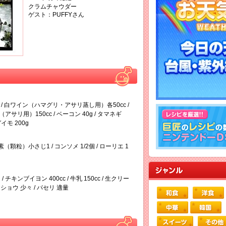
クラムチャウダー
ゲスト：PUFFYさん
2個 / 白ワイン（ハマグリ・アサリ蒸し用）各50cc /
（アサリ用）150cc / ベーコン 40g / タマネギ
ガイモ 200g
の素（顆粒）小さじ1 / コンソメ 1/2個 / ローリエ 1
 / チキンブイヨン 400cc / 牛乳 150cc / 生クリー
 コショウ 少々 / パセリ 適量