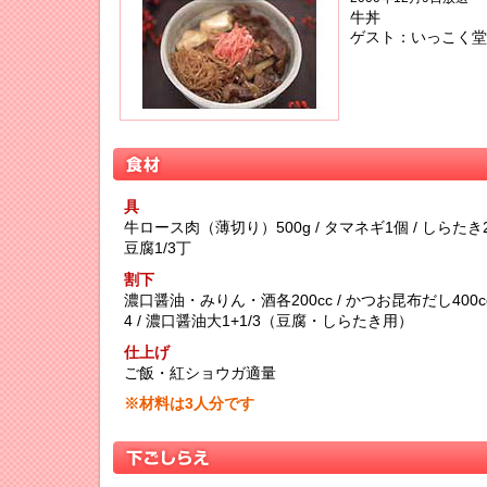
牛丼
ゲスト：いっこく堂
具
牛ロース肉（薄切り）500g / タマネギ1個 / しらたき26
豆腐1/3丁
割下
濃口醤油・みりん・酒各200cc / かつお昆布だし400cc
4 / 濃口醤油大1+1/3（豆腐・しらたき用）
仕上げ
ご飯・紅ショウガ適量
※材料は3人分です