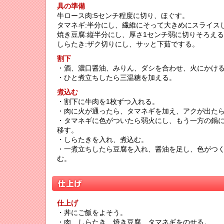
具の準備
牛ロース肉:5センチ程度に切り、ほぐす。
タマネギ:半分にし、繊維にそって大きめにスライス
焼き豆腐:縦半分にし、厚さ1センチ弱に切りそろえ
しらたき:ザク切りにし、サッと下茹でする。
割下
・酒、濃口醤油、みりん、ダシを合わせ、火にかけ
・ひと煮立ちしたら三温糖を加える。
煮込む
・割下に牛肉を1枚ずつ入れる。
・肉に火が通ったら、タマネギを加え、アクが出た
・タマネギに色がついたら弱火にし、もう一方の鍋
移す。
・しらたきを入れ、煮込む。
・一煮立ちしたら豆腐を入れ、醤油を足し、色がつ
む。
仕上げ
・丼にご飯をよそう。
・肉、しらたき、焼き豆腐、タマネギをのせる。