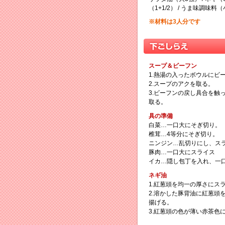
（1+1/2） / うま味調味料（
※材料は3人分です
スープ＆ビーフン
1.熱湯の入ったボウルにビ
2.スープのアクを取る。
3.ビーフンの戻し具合を触
取る。
具の準備
白菜…一口大にそぎ切り。
椎茸…4等分にそぎ切り。
ニンジン…乱切りにし、ス
豚肉…一口大にスライス
イカ…隠し包丁を入れ、一
ネギ油
1.紅葱頭を均一の厚さにス
2.溶かした豚背油に紅葱頭
揚げる。
3.紅葱頭の色が薄い赤茶色