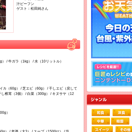
汁ビーフン
ゲスト：松田純さん
g） / 牛ガラ（1kg） / 水（10リットル）
イカ（60g） / 芝エビ（60g） / 干しエビ（戻して
 干し椎茸（3個） / 白菜（300g） / キヌサヤ（12
00g）
） / 老酒（大3） / スープ（1500cc） / 塩