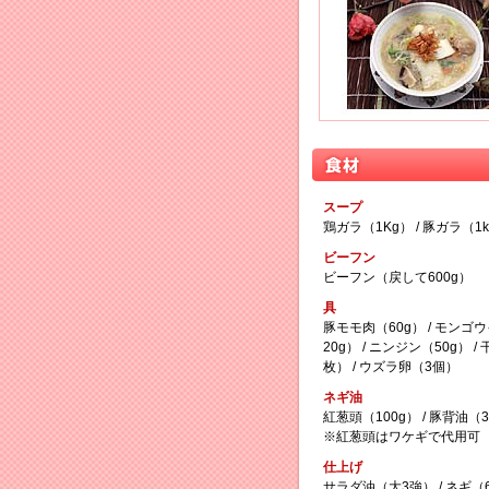
スープ
鶏ガラ（1Kg） / 豚ガラ（1k
ビーフン
ビーフン（戻して600g）
具
豚モモ肉（60g） / モンゴウ
20g） / ニンジン（50g） /
枚） / ウズラ卵（3個）
ネギ油
紅葱頭（100g） / 豚背油（3
※紅葱頭はワケギで代用可
仕上げ
サラダ油（大3強） / ネギ（60g