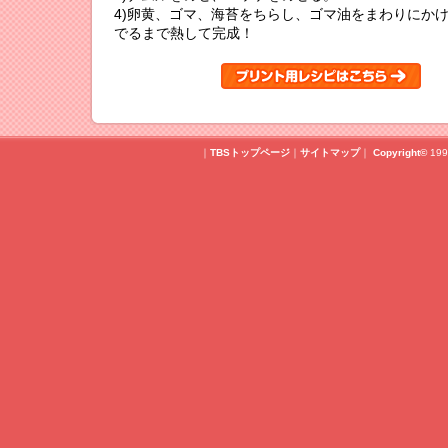
4)卵黄、ゴマ、海苔をちらし、ゴマ油をまわりにか
でるまで熱して完成！
｜
TBSトップページ
｜
サイトマップ
｜
Copyright
©
199