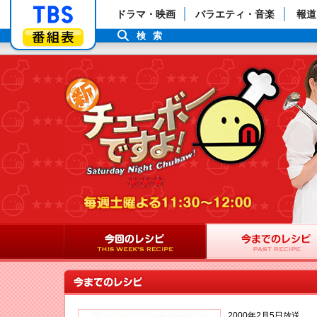
「TBSテレビ」トップページ
ドラマ・映画
バラエティ・音楽
報道
番組表
検索
2000年2月5日放送