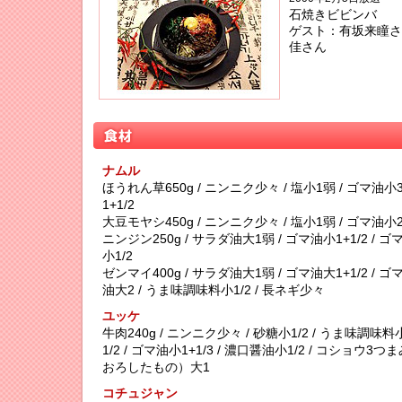
石焼きビビンバ
ゲスト：有坂来瞳さ
佳さん
ナムル
ほうれん草650g / ニンニク少々 / 塩小1弱 / ゴマ油小3
1+1/2
大豆モヤシ450g / ニンニク少々 / 塩小1弱 / ゴマ油小2
ニンジン250g / サラダ油大1弱 / ゴマ油小1+1/2 / ゴマ小
小1/2
ゼンマイ400g / サラダ油大1弱 / ゴマ油大1+1/2 / ゴ
油大2 / うま味調味料小1/2 / 長ネギ少々
ユッケ
牛肉240g / ニンニク少々 / 砂糖小1/2 / うま味調味料小1
1/2 / ゴマ油小1+1/3 / 濃口醤油小1/2 / コショウ
おろしたもの）大1
コチュジャン