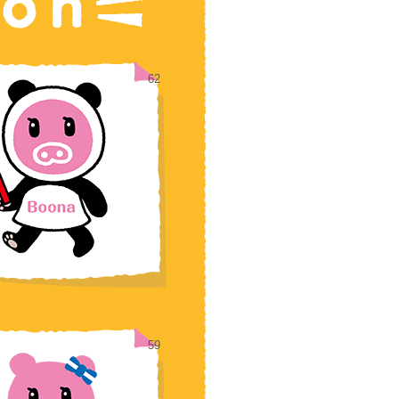
62
59