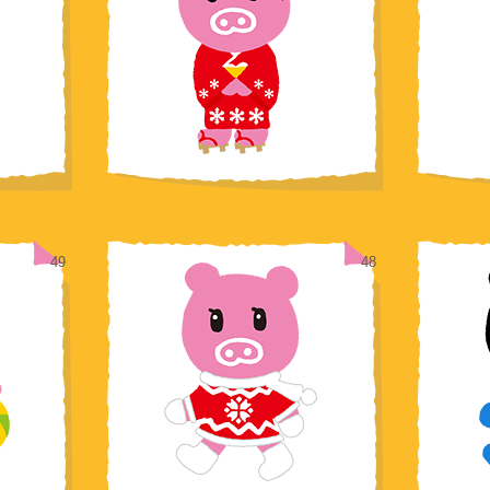
49
48