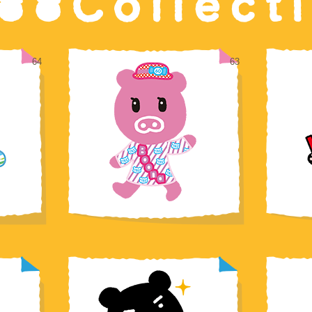
64
63