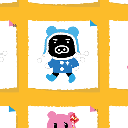
55
51