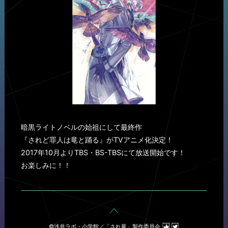
暗黒ライトノベルの始祖にして最終作
『されど罪人は竜と踊る』がTVアニメ化決定！
2017年10月よりTBS・BS-TBSにて放送開始です！
お楽しみに！！
▲
©浅井ラボ・小学館／「され竜」製作委員会