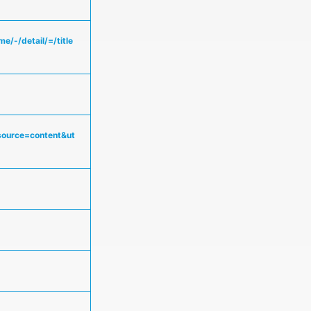
/-/detail/=/title
_source=content&ut