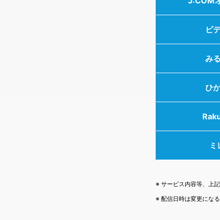
J:CO
ビ
み
ひ
Rak
ミ
※ サービス内容等、上
※ 配信日時は変更にな