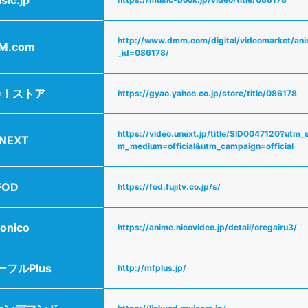
http://www.dmm.com/digital/videomarket/anime
M.com
_id=086178/
O！ストア
https://gyao.yahoo.co.jp/store/title/086178
https://video.unext.jp/title/SID0047120?utm
NEXT
m_medium=official&utm_campaign=official
FOD
https://fod.fujitv.co.jp/s/
conico
https://anime.nicovideo.jp/detail/oregairu3/
フルPlus
http://mfplus.jp/