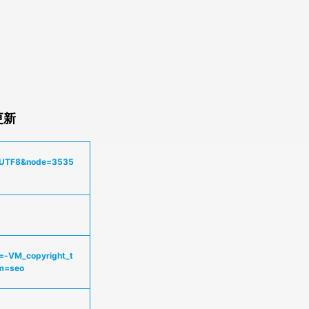
更新
e=UTF8&node=3535
p=-VM_copyright_t
m=seo