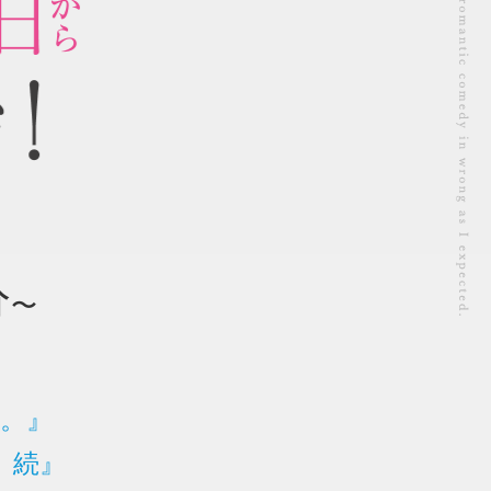
分
〜
。』
。続』