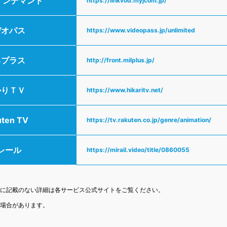
Mオンデマンド
https://linkvod.myjcom.jp/
デオパス
https://www.videopass.jp/unlimited
るプラス
http://front.milplus.jp/
かりＴＶ
https://www.hikaritv.net/
uten TV
https://tv.rakuten.co.jp/genre/animation/
レール
https://mirail.video/title/0860055
記に記載のない詳細は各サービス公式サイトをご覧ください。
る場合があります。