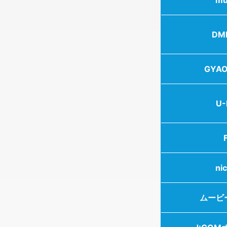
DM
GYA
U-
ni
ムービー