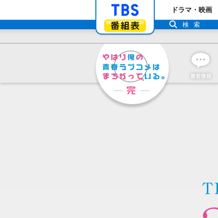
「TBSテレビ」ト
ドラマ・映画
番組表
検索