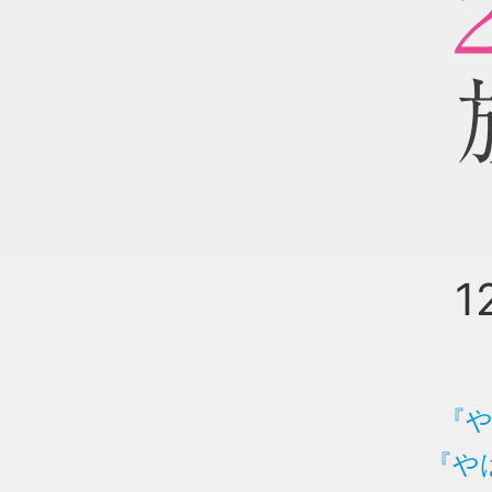
1
『
『や