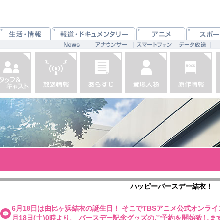
ハッピーバースデー結衣！
6月18日は由比ヶ浜結衣の誕生日！ そこでTBSアニメ公式オンラ
月18日(土)0時より、 バースデー記念グッズのご予約を開始致しま