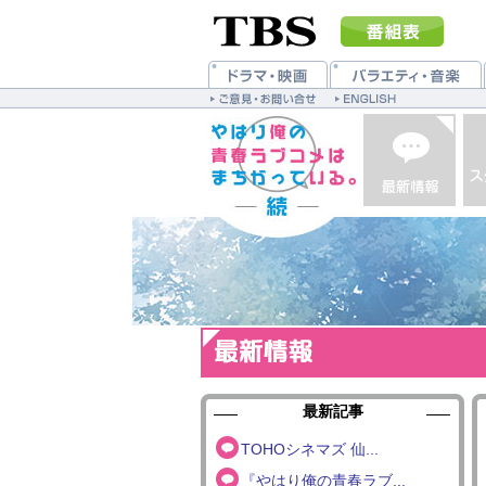
最新記事
TOHOシネマズ 仙...
『やはり俺の青春ラブ...