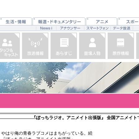
『ぼっちラジオ。アニメイト出張版』 全国アニメイト
やはり俺の青春ラブコメはまちがっている。続