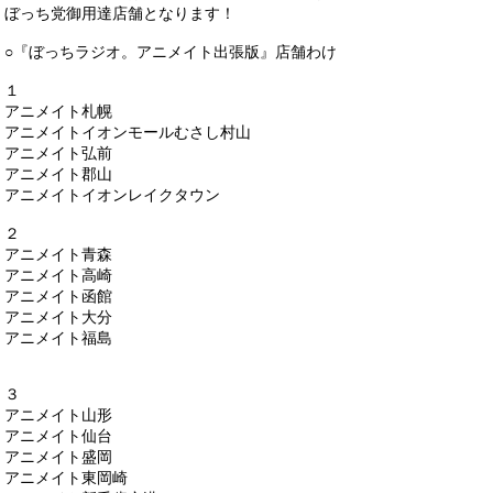
ぼっち党御用達店舗となります！
○『ぼっちラジオ。アニメイト出張版』店舗わけ
１
アニメイト札幌
アニメイトイオンモールむさし村山
アニメイト弘前
アニメイト郡山
アニメイトイオンレイクタウン
２
アニメイト青森
アニメイト高崎
アニメイト函館
アニメイト大分
アニメイト福島
３
アニメイト山形
アニメイト仙台
アニメイト盛岡
アニメイト東岡崎