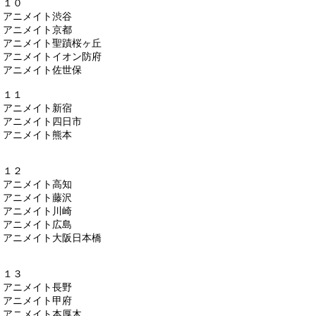
１０
アニメイト渋谷
アニメイト京都
アニメイト聖蹟桜ヶ丘
アニメイトイオン防府
アニメイト佐世保
１１
アニメイト新宿
アニメイト四日市
アニメイト熊本
１２
アニメイト高知
アニメイト藤沢
アニメイト川崎
アニメイト広島
アニメイト大阪日本橋
１３
アニメイト長野
アニメイト甲府
アニメイト本厚木