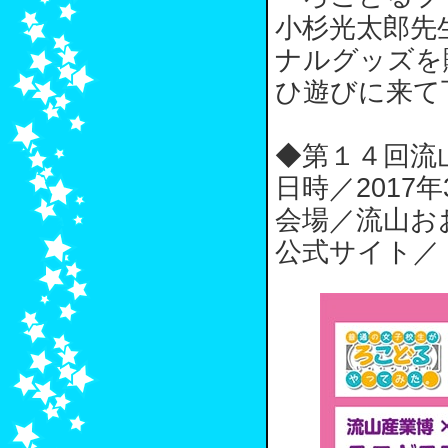
小杉光太郎先
ナルグッズを
ひ遊びに来て
◆第１４回流
日時／2017年3
会場／流山お
公式サイト／ htt