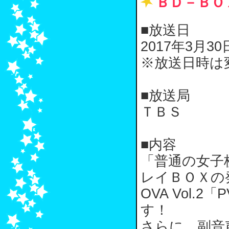
ＢＤ－ＢＯ
■放送日
2017年3月3
※放送日時は
■放送局
ＴＢＳ
■内容
「普通の女子
レイＢＯＸの
OVA Vol
す！
さらに、副音