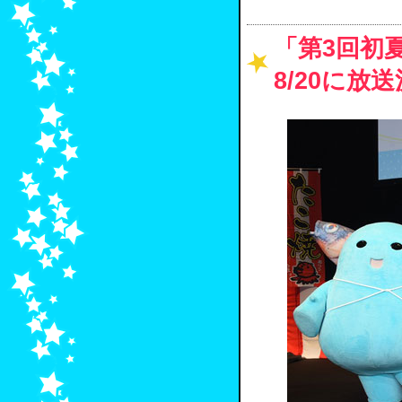
「第3回初
8/20に放