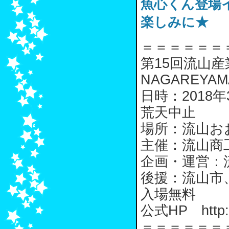
魚心くん登場
楽しみに★
＝＝＝＝＝＝
第15回流山
NAGAREYA
日時：2018年
荒天中止
場所：流山お
主催：流山商
企画・運営：
後援：流山市
入場無料
公式HP http:/
＝＝＝＝＝＝