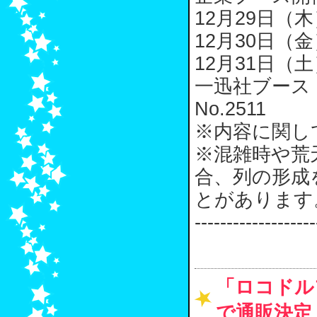
12月29日（木
12月30日（金
12月31日（土
一迅社ブース
No.2511
※内容に関し
※混雑時や荒
合、列の形成
とがあります
-------------------
「ロコドル
で通販決定