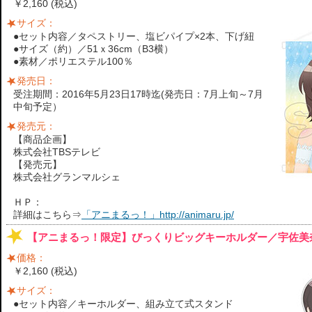
￥2,160 (税込)
サイズ：
●セット内容／タペストリー、塩ビパイプ×2本、下げ紐
●サイズ（約）／51ｘ36cm（B3横）
●素材／ポリエステル100％
発売日：
受注期間：2016年5月23日17時迄(発売日：7月上旬～7月
中旬予定）
発売元：
【商品企画】
株式会社TBSテレビ
【発売元】
株式会社グランマルシェ
ＨＰ：
詳細はこちら⇒
「アニまるっ！」http://animaru.jp/
【アニまるっ！限定】びっくりビッグキーホルダー／宇佐美奈々子B
価格：
￥2,160 (税込)
サイズ：
●セット内容／キーホルダー、組み立て式スタンド