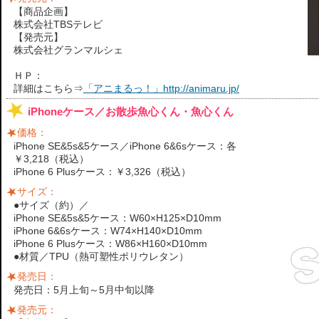
【商品企画】
株式会社TBSテレビ
【発売元】
株式会社グランマルシェ
ＨＰ：
詳細はこちら⇒
「アニまるっ！」http://animaru.jp/
iPhoneケース／お散歩魚心くん・魚心くん
価格：
iPhone SE&5s&5ケース／iPhone 6&6sケース：各
￥3,218（税込）
iPhone 6 Plusケース：￥3,326（税込）
サイズ：
●サイズ（約）／
iPhone SE&5s&5ケース：W60×H125×D10mm
iPhone 6&6sケース：W74×H140×D10mm
iPhone 6 Plusケース：W86×H160×D10mm
●材質／TPU（熱可塑性ポリウレタン）
発売日：
発売日：5月上旬～5月中旬以降
発売元：