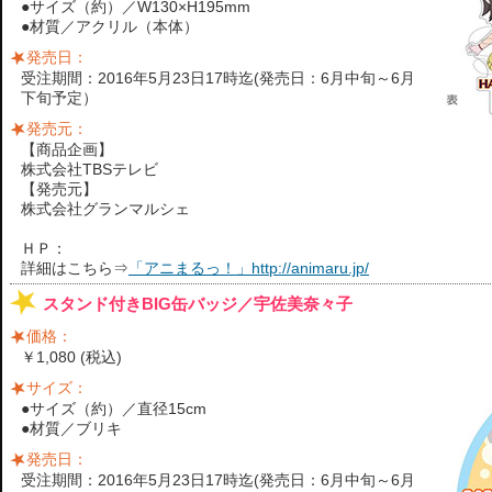
●サイズ（約）／W130×H195mm
●材質／アクリル（本体）
発売日：
受注期間：2016年5月23日17時迄(発売日：6月中旬～6月
下旬予定）
発売元：
【商品企画】
株式会社TBSテレビ
【発売元】
株式会社グランマルシェ
ＨＰ：
詳細はこちら⇒
「アニまるっ！」http://animaru.jp/
スタンド付きBIG缶バッジ／宇佐美奈々子
価格：
￥1,080 (税込)
サイズ：
●サイズ（約）／直径15cm
●材質／ブリキ
発売日：
受注期間：2016年5月23日17時迄(発売日：6月中旬～6月