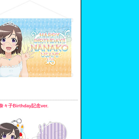
irthday記念ver.