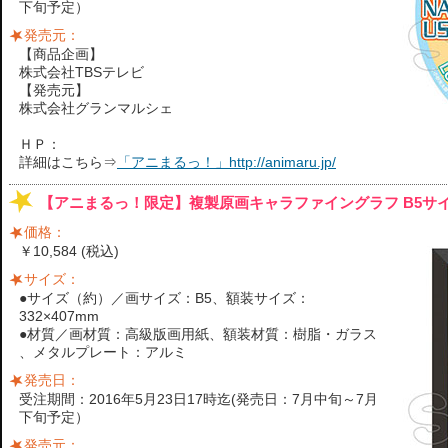
下旬予定）
発売元：
【商品企画】
株式会社TBSテレビ
【発売元】
株式会社グランマルシェ
ＨＰ：
詳細はこちら⇒
「アニまるっ！」http://animaru.jp/
【アニまるっ！限定】複製原画キャラファイングラフ B5サイズ／宇
価格：
￥10,584 (税込)
サイズ：
●サイズ（約）／画サイズ：B5、額装サイズ：
332×407mm
●材質／画材質：高級版画用紙、額装材質：樹脂・ガラス
、メタルプレート：アルミ
発売日：
受注期間：2016年5月23日17時迄(発売日：7月中旬～7月
下旬予定）
発売元：