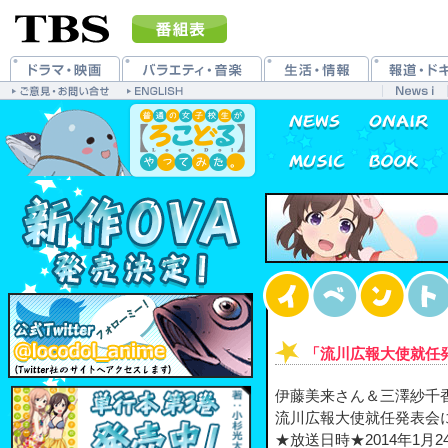
「流川広報大使就任
伊藤美来さん＆三澤紗千
流川広報大使就任発表会
★放送日時★2014年1月