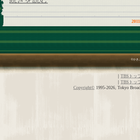
20
©かき
｜
TBSトッ
｜
TBSトッ
Copyright
©
1995-2026, Tokyo Broadc