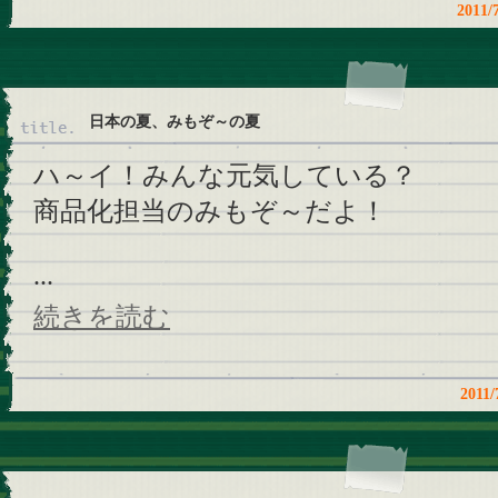
201
日本の夏、みもぞ～の夏
ハ～イ！みんな元気している？
商品化担当のみもぞ～だよ！
...
続きを読む
201