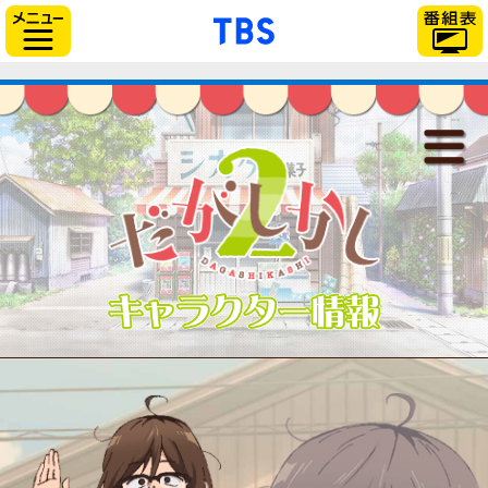
「TBSテレビ」トップ
サイドメニュー
だがしかし2
最新情報
放送情報
スタッフ＆キャスト
キャラクター
あらすじ
登場人物
音楽情報
関連商品