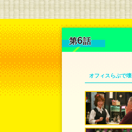
6
第
話
オフィスらぶで壊