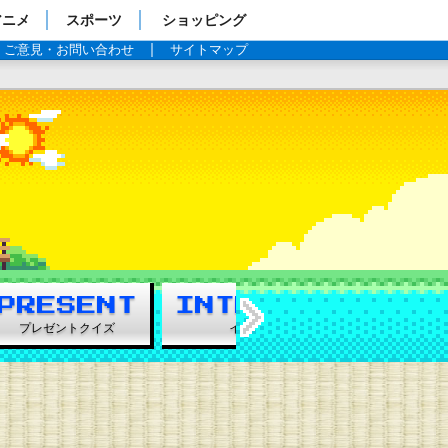
アニメ
スポーツ
ショッピング
ご意見・お問い合わせ
サイトマップ
TBSテレビ：金曜ドラマ『凪のお暇』
019年7月スタート毎週金曜よる10時
→
プレゼントクイズ
インタビュー
フォ
フォトギャラリー