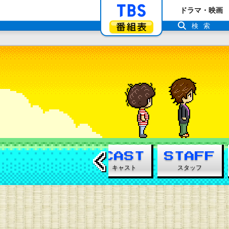
「TBSテレビ」ト
ドラマ・映画
番組表
検索
←
に
あらすじ
キャスト
スタッフ