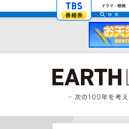
「TBSテレビ」ト
ドラマ・映画
番組表
検索