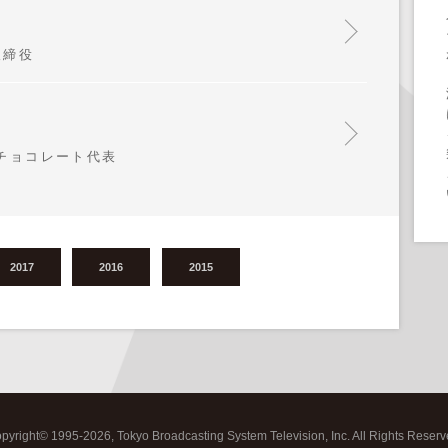
取締役
遠チョコレート代表
2017
2016
2015
pyright©
1995-2026, Tokyo Broadcasting System Television, Inc. All Rights Reserv