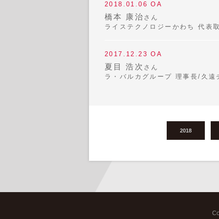
2018.01.06 OA
橋本 康治
さん
ライステクノロジーかわち 代表
2017.12.23 OA
夏目 浩次
さん
ラ・バルカグループ 理事長/久
2018
Co