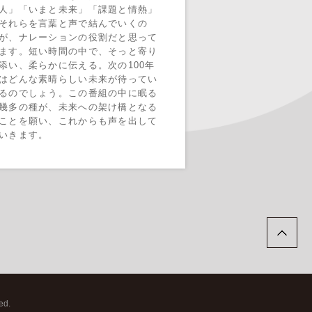
人」「いまと未来」「課題と情熱」
それらを言葉と声で結んでいくの
が、ナレーションの役割だと思って
ます。短い時間の中で、そっと寄り
添い、柔らかに伝える。次の100年
はどんな素晴らしい未来が待ってい
るのでしょう。この番組の中に眠る
幾多の種が、未来への架け橋となる
ことを願い、これからも声を出して
いきます。
P
ed.