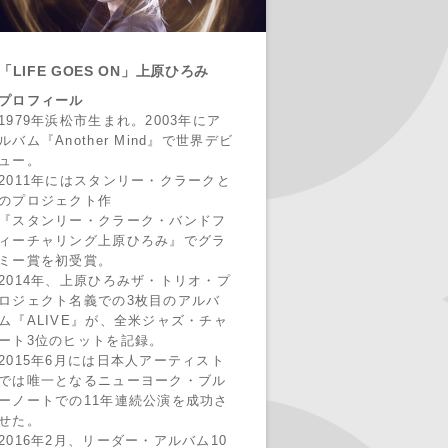
「LIFE GOES ON」上原ひろみ
プロフィール
1979年浜松市生まれ。2003年にア
ルバム『Another Mind』で世界デビ
ュー。
2011年にはスタンリー・クラークと
のプロジェクト作
『スタンリー・クラーク・バンドフ
ィーチャリング上原ひろみ』でグラ
ミー賞を初受賞。
2014年、上原ひろみザ・トリオ・プ
ロジェクト名義での3枚目のアルバ
ム『ALIVE』が、全米ジャズ・チャ
ート3位のヒットを記録。
2015年6月には日本人アーティスト
では唯一となるニューヨーク・ブル
ーノートでの11年連続公演を成功さ
せた。
2016年2月、リーダー・アルバム10