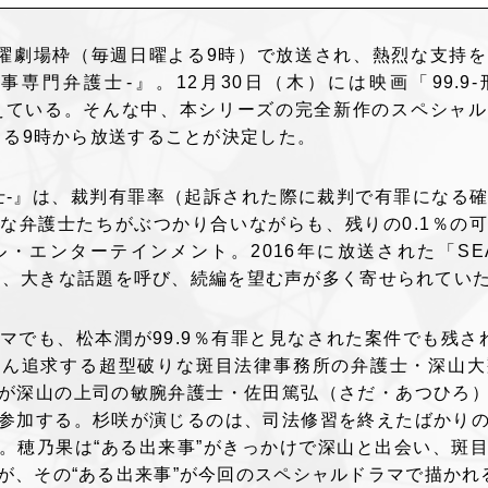
年に日曜劇場枠（毎週日曜よる9時）で放送され、熱烈な支持
刑事専門弁護士-』。12月30日（木）には映画「99.9-
控えている。そんな中、本シリーズの完全新作のスペシャ
）よる9時から放送することが決定した。
護士-』は、裁判有罪率（起訴された際に裁判で有罪になる確
な弁護士たちがぶつかり合いながらも、残りの0.1％の
エンターテインメント。2016年に放送された「SEASO
ともに、大きな話題を呼び、続編を望む声が多く寄せられてい
マでも、松本潤が99.9％有罪と見なされた案件でも残され
とん追求する超型破りな斑目法律事務所の弁護士・深山大
が深山の上司の敏腕弁護士・佐田篤弘（さだ・あつひろ
参加する。杉咲が演じるのは、司法修習を終えたばかり
。穂乃果は“ある出来事”がきっかけで深山と出会い、斑
が、その“ある出来事”が今回のスペシャルドラマで描かれ