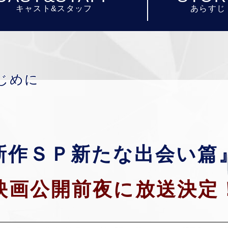
キャスト&スタッフ
あらすじ
じめに
新作ＳＰ新たな出会い篇
映画公開前夜に放送決定