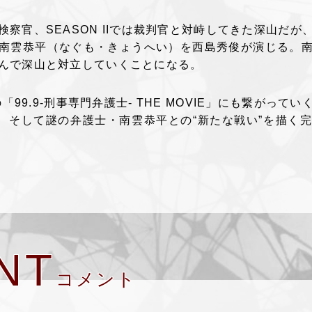
では検察官、SEASON IIでは裁判官と対峙してきた深山だ
南雲恭平（なぐも・きょうへい）を西島秀俊が演じる。
んで深山と対立していくことになる。
「99.9-刑事専門弁護士- THE MOVIE」にも繋がっ
”、そして謎の弁護士・南雲恭平との“新たな戦い”を描く
NT
コメント