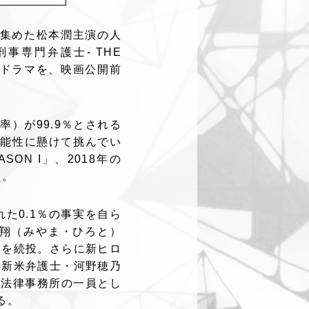
を集めた松本潤主演の人
刑事専門弁護士- THE
ルドラマを、映画公開前
率）が99.9％とされる
可能性に懸けて挑んでい
N I」、2018年の
た。
た0.1％の事実を自ら
翔（みやま・ひろと）
）を続投。さらに新ヒロ
の新米弁護士・河野穂乃
目法律事務所の一員とし
る。