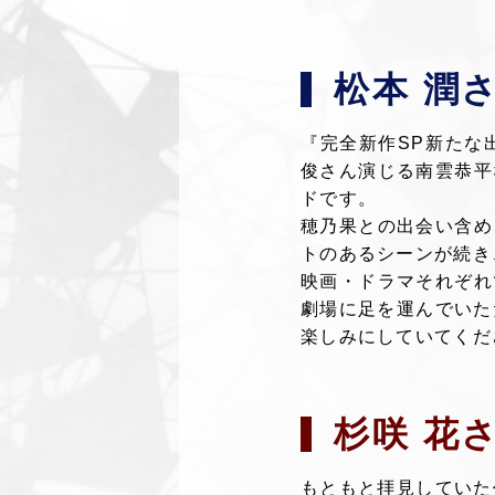
松本 潤
『完全新作SP新たな
俊さん演じる南雲恭平
ドです。
穂乃果との出会い含め
トのあるシーンが続き
映画・ドラマそれぞれ
劇場に足を運んでいた
楽しみにしていてくだ
杉咲 花
もともと拝見していた