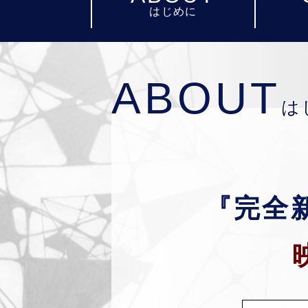
はじめに
ABOUT
は
『完全