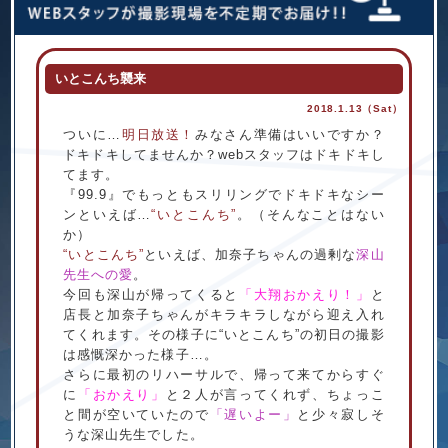
いとこんち襲来
2018.1.13（Sat）
ついに…
明日放送！
みなさん準備はいいですか？
ドキドキしてませんか？webスタッフはドキドキし
てます。
『99.9』でもっともスリリングでドキドキなシー
ンといえば…
“いとこんち”
。（そんなことはない
か）
“いとこんち”
といえば、加奈子ちゃんの過剰な
深山
先生への愛
。
今回も深山が帰ってくると
「大翔おかえり！」
と
店長と加奈子ちゃんがキラキラしながら迎え入れ
てくれます。その様子に“いとこんち”の初日の撮影
は感慨深かった様子…。
さらに最初のリハーサルで、帰って来てからすぐ
に
「おかえり」
と２人が言ってくれず、ちょっこ
と間が空いていたので
「遅いよー」
と少々寂しそ
うな深山先生でした。