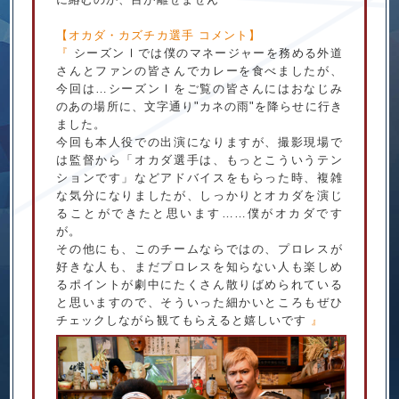
【オカダ・カズチカ選手 コメント】
『
シーズン
では僕のマネージャーを務める外道
Ⅰ
さんとファンの皆さんでカレーを食べましたが、
今回は…シーズン
をご覧の皆さんにはおなじみ
Ⅰ
のあの場所に、文字通り"カネの雨"を降らせに行き
ました。
今回も本人役での出演になりますが、撮影現場で
は監督から「オカダ選手は、もっとこういうテン
ションです」などアドバイスをもらった時、複雑
な気分になりましたが、しっかりとオカダを演じ
ることができたと思います……僕がオカダです
が。
その他にも、このチームならではの、プロレスが
好きな人も、まだプロレスを知らない人も楽しめ
るポイントが劇中にたくさん散りばめられている
と思いますので、そういった細かいところもぜひ
チェックしながら観てもらえると嬉しいです
』