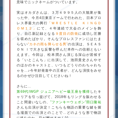
意味でニックネームがついています。
実はオカダさんは、３万４９９５人の大観衆が集
った中、今月4日東京ドームで行われた、日本プロ
レス界最大の興行
「ＷＲＥＳＴＬＥ ＫＩＮＧＤ
ＯＭ１２」
にて、４年連続で大会のメインを飾
り、自己新記録となる
９度目の防衛
に成功し圧勝
を収めたばかり。そんなプロレスファンにはたま
らない
“カネの雨を降らせる男”
の出演は、ＳＥＡＳ
ＯＮ
で大きな反響を呼んだ本作への信頼ともい
Ⅰ
えます。今回は、松本潤さん演じる深山が居候す
る「いとこんち」に出演して、池田貴史さんやそ
のほかのキャストと、いつもどうりのわちゃわち
ゃを…♪今年好発進中の王者が、どんな演技をみせ
るのかぜひ注目してくださいね！
さらに…
第69代IWGP ジュニアヘビー級王座を獲得
したキ
ャリアを引っ提げて、2018年もリングを賑わせる
こと間違いなしの、
”ファンキーウェポン”田口隆祐
さんも出演が決定！こちらも物語の重要な鍵を握
る場面での出演とのことで…どのような形で物語
に絡むのか、目が離せません^^