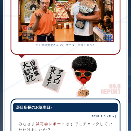
左）池田貴史さん 右）オカダ・カズチカさん
斑目所長のお誕生日♪
2018.1.9（Tue）
みなさま
試写会レポート
はすでにチェックしてい
ただけましたか？