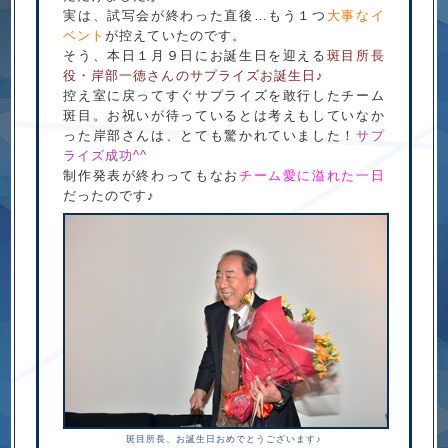
実は、試写会が終わった直後…もう１つ
大事なイ
ベント
が控えていたのです。
そう、本日１月９日にお誕生日を迎える
斑目所長
役・岸部一徳さんのサプライズお誕生日♪
控え室に戻ってすぐサプライズを敢行したチーム
斑目。お祝いが待っているとは考えもしていなか
った岸部さんは、とても驚かれていました！
サプ
ライズ成功^^
制作発表が終わってもなお
チーム愛に溢れた一日
だったのです♪
斑目所長、お誕生日おめでとうございます♪