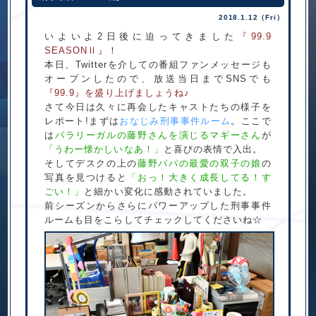
2018.1.12（Fri）
いよいよ2日後に迫ってきました
『99.9
SEASON
』
！
Ⅱ
本日、Twitterを介しての
番組ファンメッセージも
オープンしたので、放送当日までSNSでも
『99.9』を盛り上げましょうね♪
さて今日は久々に再会したキャストたちの様子を
レポート!まずは
おなじみ刑事事件ルーム
。ここで
は
パラリーガルの藤野さんを演じるマギーさん
が
「うわー懐かしいなあ！」
と喜びの表情で入出。
そしてデスクの上の
藤野パパの最愛の双子の娘
の
写真を見つけると
「おっ！大きく成長してる！す
ごい！」
と細かい変化に感動されていました。
前シーズンからさらにパワーアップした刑事事件
ルームも目をこらしてチェックしてくださいね☆