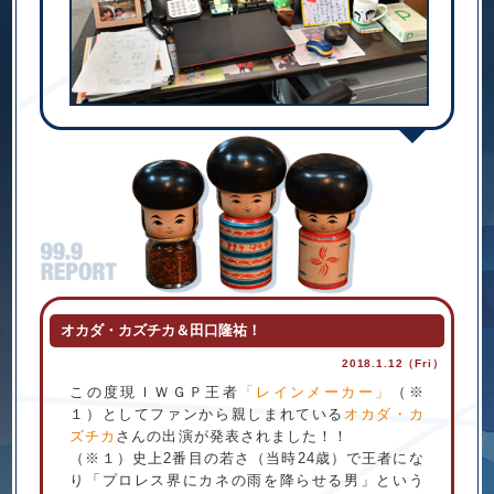
オカダ・カズチカ＆田口隆祐！
2018.1.12（Fri）
この度現ＩＷＧＰ王者
「レインメーカー」
（※
１）としてファンから親しまれている
オカダ・カ
ズチカ
さんの出演が発表されました！！
（※１）史上2番目の若さ（当時24歳）で王者にな
り「プロレス界にカネの雨を降らせる男」という