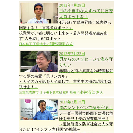
2012年7月29日
目の不自由な人すべてに盲導
犬ロボットを！
4足歩行で階段昇降！障害物も
回避する！『盲導犬ロボット』
視覚障がい者に明るい未来を～若き開発者が生み出
す“人を助ける”ロボット
飛田和輝 さん
日本精工 工学博士／
2012年7月22日
貝からのメッセージで海を守
りたい
赤潮など海の異変を24時間検知
する夢の装置『貝リンガル』
～カイのカイ話をカイ読して、世界中の海の環境を監
視せよ！～
永井清仁 さん
三重県志摩市 ミキモト真珠研究所 所長／
2012年7月15日
道のレントゲンで命を守る！
レーダー照射で路面下に潜む危
険を発見！夢の探査車開発！
～道路陥没を防ぎ社会と人を守
りたい！“インフラ内科医”の挑戦～