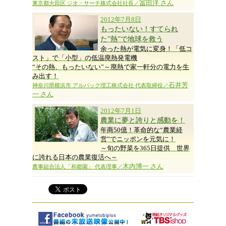
冨田洋 さん
東京都大田区 ジオ・サーチ株式会社社長／
2012年7月8日
もったいない！すてられ
た”熱”で地球を救う
余った熱が電気に変身！「低コ
スト」で「小型」の低温廃熱発電機
“その熱、もったいない”～廃熱で家一軒分の電力を生
み出す！
石井芳
神奈川県横浜市 アルバック理工株式会社 代表取締役／
一 さん
2012年7月1日
農業に夢と誇りと感動を！
年商50億！革命的な“農業経
営”でニッポンを元気に！
～旬の野菜を365日提供 世界
に誇れる日本の農業復活へ～
木内博一 さん
農事組合法人「和郷園」 代表理事／