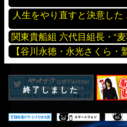
人生をやり直すと決意した
関東貴船組 六代目組長・“麦
【谷川永徳・永光さくら・
終了しました