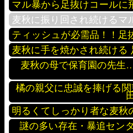
マル暴から足抜けコールに
麦秋に振り回され続けるマ
ティッシュが必需品！！足
麦秋に手を焼かされ続ける
麦秋の母で保育園の先生
橘の親父に忠誠を捧げる関
明るくてしっかり者な麦秋
謎の多い存在・暴追セン