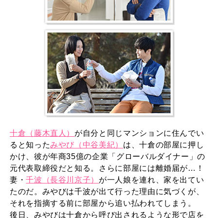
十倉（藤木直人）
が自分と同じマンションに住んでい
ると知った
みやび（中谷美紀）
は、十倉の部屋に押し
かけ、彼が年商35億の企業「グローバルダイナー」の
元代表取締役だと知る。さらに部屋には離婚届が…！
妻・
千波（長谷川京子）
が一人娘を連れ、家を出てい
たのだ。みやびは千波が出て行った理由に気づくが、
それを指摘する前に部屋から追い払われてしまう。
後日、みやびは十倉から呼び出されるような形で店を