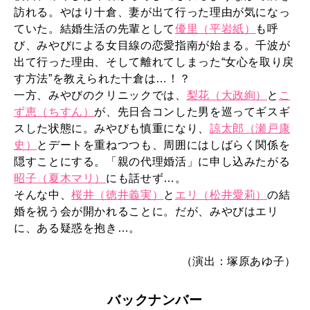
訪れる。やはり十倉、妻が出て行った理由が気になっ
ていた。結婚生活の先輩として
優里（平岩紙）
も呼
び、みやびによる女目線の恋愛指南が始まる。千波が
出て行った理由、そして離れてしまった“女心を取り戻
す方法”を教えられた十倉は…！？
一方、みやびのクリニックでは、
梨花（大政絢）
と
こ
ず恵（ちすん）
が、先日合コンした男を巡ってギスギ
スした状態に。みやびも慎重になり、
諒太郎（瀬戸康
史）
とデートを重ねつつも、周囲にはしばらく関係を
隠すことにする。「親の代理婚活」に申し込みたがる
昭子（夏木マリ）
にも話せず…。
そんな中、
桜井（徳井義実）
と
エリ（松井愛莉）
の結
婚を祝う会が開かれることに。だが、みやびはエリ
に、ある疑惑を抱き…。
（演出：塚原あゆ子）
バックナンバー