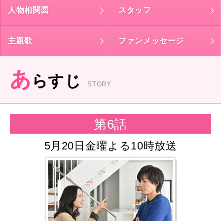
人物相関図
スタッフ
主題歌
ファンメッセージ
あ
らすじ
STORY
第6話
5月20日金曜よる10時放送