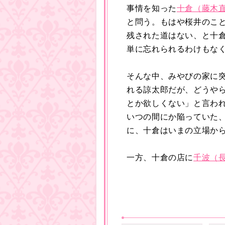
事情を知った
十倉（藤木
と問う。もはや桜井のこ
残された道はない、と十
単に忘れられるわけもな
そんな中、みやびの家に
れる諒太郎だが、どうや
とか欲しくない」と言わ
いつの間にか陥っていた
に、十倉はいまの立場から
一方、十倉の店に
千波（