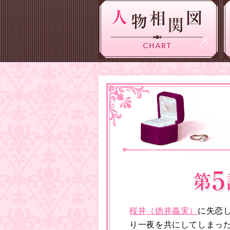
桜井（徳井義実）
に失恋
り一夜を共にしてしまっ