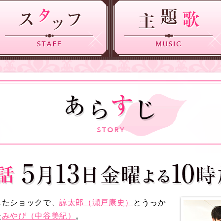
したショックで、
諒太郎（瀬戸康史）
とうっか
た
みやび（中谷美紀）
。