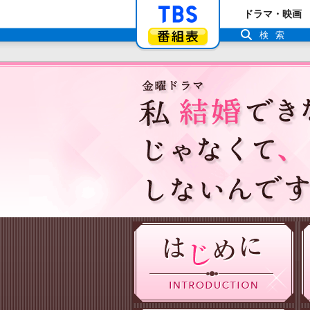
「TBSテレビ」ト
ドラマ・映画
番組表
検索