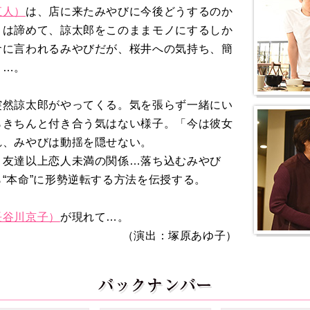
直人）
は、店に来たみやびに今後どうするのか
とは諦めて、諒太郎をこのままモノにするしか
倉に言われるみやびだが、桜井への気持ち、簡
く…。
突然諒太郎がやってくる。気を張らず一緒にい
らきちんと付き合う気はない様子。「今は彼女
れ、みやびは動揺を隠せない。
、友達以上恋人未満の関係…落ち込むみやび
“本命”に形勢逆転する方法を伝授する。
長谷川京子）
が現れて…。
（演出：塚原あゆ子）