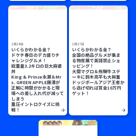
1月24日
1月17日
いくらかわかる金？
いくらかわかる金？
ドケチ春日のデカ盛りチ
全国の絶品グルメが集ま
ャレンジグルメ！
る物産展で英語禁止ショ
総重量3.2キロの巨大麻婆
ッピング！
丼
大間マグロ＆飛騨牛ステ
King & Prince永瀬＆Mr
ーキに鈴木亮平も大興奮
s. GREEN APPLE藤澤が
ドッジボールアジア王者か
正解に時間がかかると現
ら逃げ切れば賞金10万円
場への差し入れ代が減って
ゲット！
しまう
重圧イントロクイズに挑
戦！