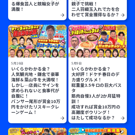
る爆食芸人と競輪女子が
親子で挑戦！
満腹！
二人羽織玉入れで力を合
わせて賞金獲得なるか？
5月16日
5月9日
いくらかわかる金？
いくらかわかる金？
人気観光地・鎌倉で豪華
大好評！ドケチ春日のデ
海鮮＆葉山牛を大満喫！
カ盛りグルメ！
しかし…店員にサインを
総重量3.5キロの巨大パス
求められないと食事代が
タ
自腹に！
筋肉自慢3人が2か月猛特
パンサー尾形が賞金10万
訓！
円をかけたリスキークレ
成功すれば賞金10万円の
ーンゲーム！
高難度ボウリング！
はたして成功なるか？