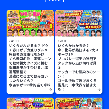
7月25日
7月11日
いくらかわかる金？ ドケ
いくらかわかる金？
チ春日がデカ盛りグルメ
今、世界が熱狂する2大ス
完食者の食事代をかけ
ポーツSP
くら寿司名物！高速レーン
プロバレー選手の強烈ア
で動体視力クイズに挑む
タックから逃げ切れば賞
塚田農場が手掛ける北海
金
道居酒屋で
サッカーでお馴染みのシー
満腹になるまで飲み食い
ン！
したらいくら？
ゴール決めて逃げまくる
水谷隼が100秒的当て卓球
俊足元日本代表を捕まえ
ろ！