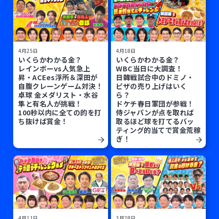
4月25日
4月18日
いくらかわかる金？
いくらかわかる金？
レインボーvs人気急上
WBC当日に大調査！
昇・ACEes浮所＆深田が
日韓戦試合中のドミノ・
自腹クレーンゲーム対決！
ピザの売り上げはいく
卓球 金メダリスト・水谷
ら？
隼と有名人が挑戦！
ドケチ春日軍団が参戦！
100秒以内に全ての的を打
侍ジャパンが点を取れば
ち抜けば賞金！
取るほど球を打てるバッ
ティング的当てで賞金荒稼
ぎ！
4月11日
3月28日