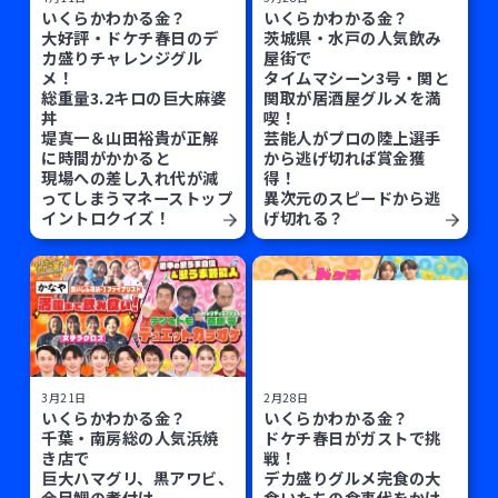
いくらかわかる金？
いくらかわかる金？
大好評・ドケチ春日のデ
茨城県・水戸の人気飲み
カ盛りチャレンジグル
屋街で
メ！
タイムマシーン3号・関と
総重量3.2キロの巨大麻婆
関取が居酒屋グルメを満
丼
喫！
堤真一＆山田裕貴が正解
芸能人がプロの陸上選手
に時間がかかると
から逃げ切れば賞金獲
現場への差し入れ代が減
得！
ってしまうマネーストップ
異次元のスピードから逃
イントロクイズ！
げ切れる？
3月21日
2月28日
いくらかわかる金？
いくらかわかる金？
千葉・南房総の人気浜焼
ドケチ春日がガストで挑
き店で
戦！
巨大ハマグリ、黒アワビ、
デカ盛りグルメ完食の大
金目鯛の煮付け…
食いたちの食事代をかけ