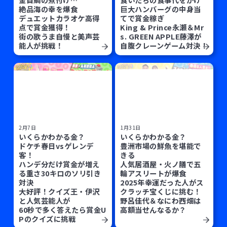
絶品海の幸を爆食
巨大ハンバーグの中身当
デュエットカラオケ高得
てで賞金稼ぎ
点で賞金獲得！
King & Prince永瀬＆Mr
街の歌うま自慢と美声芸
s. GREEN APPLE藤澤が
能人が挑戦！
自腹クレーンゲーム対決！
2月7日
1月31日
いくらかわかる金？
いくらかわかる金？
ドケチ春日vsゲレンデ
豊洲市場の鮮魚を堪能で
客！
きる
ハンデ分だけ賞金が増え
人気居酒屋・火ノ膳で五
る重さ30キロのソリ引き
輪アスリートが爆食
対決
2025年幸運だった人がス
大好評！クイズ王・伊沢
クラッチ宝くじに挑む！
と人気芸能人が
野呂佳代＆なにわ西畑は
60秒で多く答えたら賞金U
高額当せんなるか？
Pのクイズに挑戦