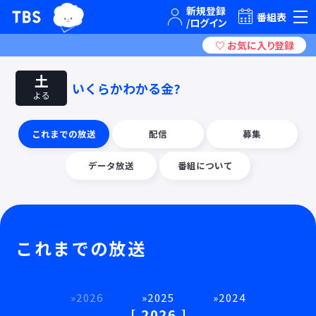
TBSグループキャラクター『ワクティ』
TBSテレビ｜ときめくときを。
番組表
土
いくらかわかる金?
よる
これまでの放送
配信
募集
データ放送
番組について
これまでの放送
2026
2025
2024
2026