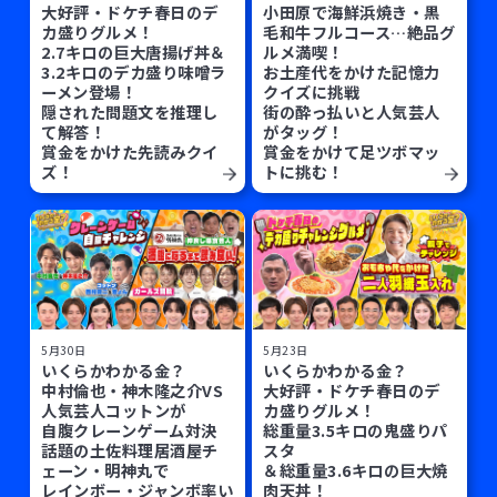
大好評・ドケチ春日のデ
小田原で海鮮浜焼き・黒
カ盛りグルメ！
毛和牛フルコース…絶品グ
2.7キロの巨大唐揚げ丼＆
ルメ満喫！
3.2キロのデカ盛り味噌ラ
お土産代をかけた記憶力
ーメン登場！
クイズに挑戦
隠された問題文を推理し
街の酔っ払いと人気芸人
て解答！
がタッグ！
賞金をかけた先読みクイ
賞金をかけて足ツボマッ
ズ！
トに挑む！
5月30日
5月23日
いくらかわかる金？
いくらかわかる金？
中村倫也・神木隆之介VS
大好評・ドケチ春日のデ
人気芸人コットンが
カ盛りグルメ！
自腹クレーンゲーム対決
総重量3.5キロの鬼盛りパ
話題の土佐料理居酒屋チ
スタ
ェーン・明神丸で
＆総重量3.6キロの巨大焼
レインボー・ジャンボ率い
肉天丼！