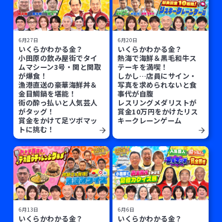
6月27日
6月20日
いくらかわかる金？
いくらかわかる金？
小田原の飲み屋街でタイ
熱海で海鮮＆黒毛和牛ス
ムマシーン3号・関と関取
テーキを満喫！
が爆食！
しかし…店員にサイン・
漁港直送の豪華海鮮丼＆
写真を求められないと食
金目鯛鍋を堪能！
事代が自腹
街の酔っ払いと人気芸人
レスリングメダリストが
がタッグ！
賞金10万円をかけたリス
賞金をかけて足ツボマッ
キークレーンゲーム
トに挑む！
6月13日
6月6日
いくらかわかる金？
いくらかわかる金？