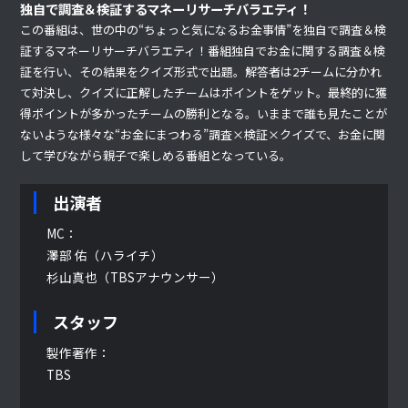
独自で調査＆検証するマネーリサーチバラエティ！
この番組は、世の中の“ちょっと気になるお金事情”を独自で調査＆検
証するマネーリサーチバラエティ！番組独自でお金に関する調査＆検
証を行い、その結果をクイズ形式で出題。解答者は2チームに分かれ
て対決し、クイズに正解したチームはポイントをゲット。最終的に獲
得ポイントが多かったチームの勝利となる。いままで誰も見たことが
ないような様々な“お金にまつわる”調査×検証×クイズで、お金に関
して学びながら親子で楽しめる番組となっている。
出演者
MC：
澤部 佑（ハライチ）
杉山真也（TBSアナウンサー）
スタッフ
製作著作：
TBS