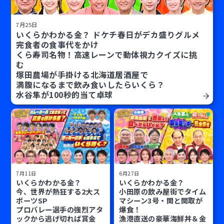
7月25日
いくらかわかる金？ ドケチ春日がデカ盛りグルメ
完食者の食事代をかけ
くら寿司名物！高速レーンで動体視力クイズに挑
む
塚田農場が手掛ける北海道居酒屋で
満腹になるまで飲み食いしたらいくら？
水谷隼が100秒的当て卓球
7月11日
6月27日
いくらかわかる金？
いくらかわかる金？
今、世界が熱狂する2大ス
小田原の飲み屋街でタイム
ポーツSP
マシーン3号・関と関取が
プロバレー選手の強烈アタ
爆食！
ックから逃げ切れば賞金
漁港直送の豪華海鮮丼＆金