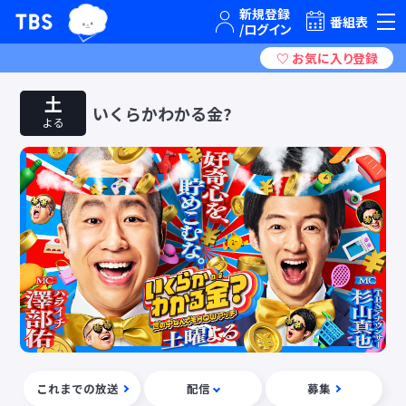
TBSグループキャラクター『ワクティ』
TBSテレビ｜ときめくときを。
番組表
土
いくらかわかる金?
よる
これまでの放送
配信
募集