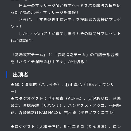
日本一のマッサージ師が施すヘッドスパ＆魔法の棒を使
った至福のボディマッサージを体験！
さらに、「すき焼き用信州牛」を視聴者の皆様にプレゼ
ント！
しかし…杉山アナが寝てしまうとその時間分プレゼント
代が減額に！
「髙嶋政宏チーム」 と 「森崎博之チーム」の白熱予想合戦
を「ハライチ澤部＆杉山アナ」が仕切る！
出演者
★MC：澤部佑（ハライチ）、杉山真也（TBSアナウンサ
ー）
★スタジオゲスト：浮所飛貴（ACEes）、大沢あかね、髙嶋
政宏、高橋茂雄（サバンナ）、ハシヤスメ・アツコ、松田好
花、森崎博之(TEAM NACS)、吉村祟（平成ノブシコブシ）
★ロケゲスト：大和田伸也、川村エミコ（たんぽぽ）、ロン