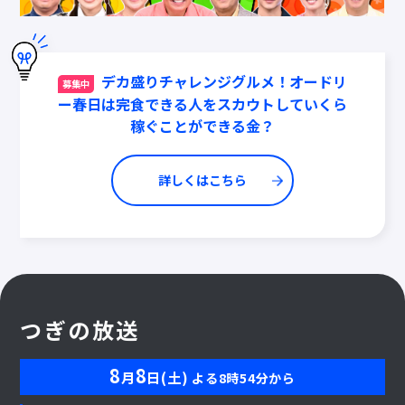
デカ盛りチャレンジグルメ！オードリ
募集中
ー春日は完食できる人をスカウトしていくら
稼ぐことができる金？
詳しくはこちら
つぎの放送
8
8
月
日(土)
よる8時54分から