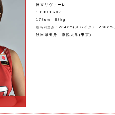
日立リヴァーレ
1990/03/07
175cm 63kg
284cm(スパイク)
280c
最高到達点：
秋田県出身
嘉悦大学(東京)