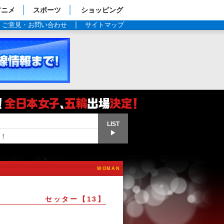
アニメ
スポーツ
ショッピング
ご意見・お問い合わせ
サイトマップ
LIST
▶
！
WOMAN
セッター【13】