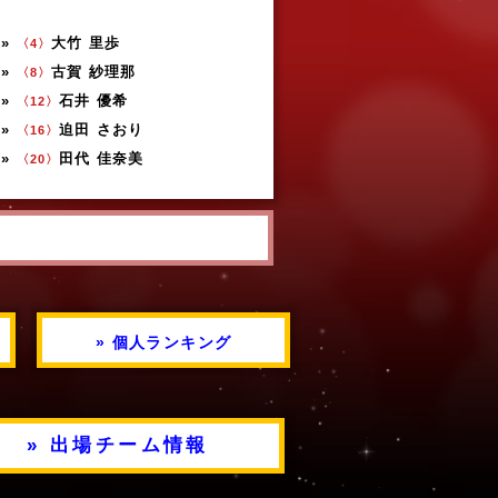
»
大竹 里歩
〈4〉
»
古賀 紗理那
〈8〉
»
石井 優希
〈12〉
»
迫田 さおり
〈16〉
»
田代 佳奈美
〈20〉
» 個人ランキング
» 出場チーム情報