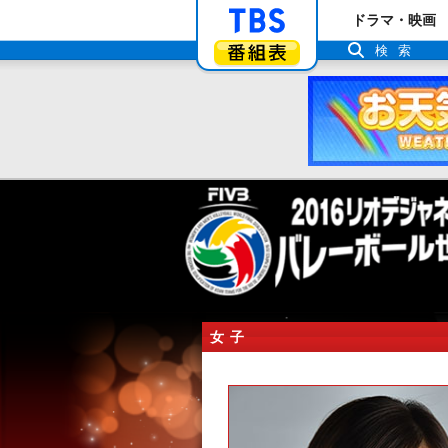
「TBSテレビ」ト
ドラマ・映画
番組表
検索
女子