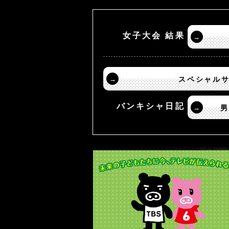
女子大会 結果
→
→
スペシャル
バンキシャ日記
→
男