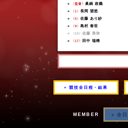
»
眞鍋 政義
〈監督〉
»
長岡 望悠
〈1〉
»
佐藤 あり紗
〈5〉
»
島村 春世
〈9〉
»
佐藤 美弥
〈13〉
»
田中 瑞稀
〈17〉
» 競技全日程・結果
MEMBER
» 全