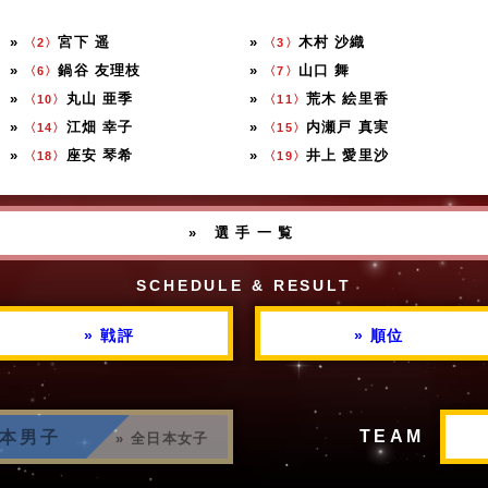
»
宮下 遥
»
木村 沙織
〈2〉
〈3〉
»
鍋谷 友理枝
»
山口 舞
〈6〉
〈7〉
»
丸山 亜季
»
荒木 絵里香
〈10〉
〈11〉
»
江畑 幸子
»
内瀬戸 真実
〈14〉
〈15〉
»
座安 琴希
»
井上 愛里沙
〈18〉
〈19〉
» 選手一覧
SCHEDULE & RESULT
» 戦評
» 順位
TEAM
日本男子
» 全日本女子