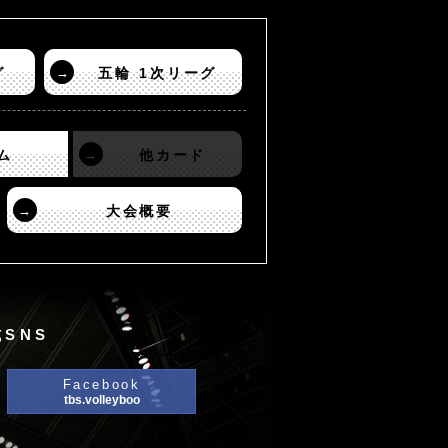
グ
→
五輪 1次リーグ
ム
→
他カード
→
大会概要
SNS
Facebook
tbs.volleyboo