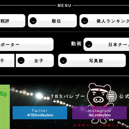
MENU
戦評
→
順位
→
個人ランキン
動画
サポーター
→
日本チー
子
→
女子
→
写真館
TBSバレブー
公式
Twitter
Instagram
＠TBSvolleyboo
tbs.volleyboo
※外部サイトへ移動します