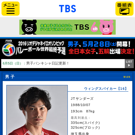
「TBSテレビ」トップページ
サイドメニュー
LIST
男子バンキシャ日記更新！
6月5日（日）：
▶
男子
MAN
ウィングスパイカー【16】
JTサンダーズ
1988/10/07
193cm 87kg
最高到達点：
335cm(スパイク)
325cm(ブロック)
埼玉県出身