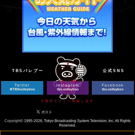
TBSバレブー
公式SNS
Twitter
Instagram
Facebook
＠TBSvolleyboo
tbs.volleyboo
tbs.volleyboo
※外部サイトへ移動します
Copyright©
1995-2026, Tokyo Broadcasting System Television, Inc. All Rights
Reserved.