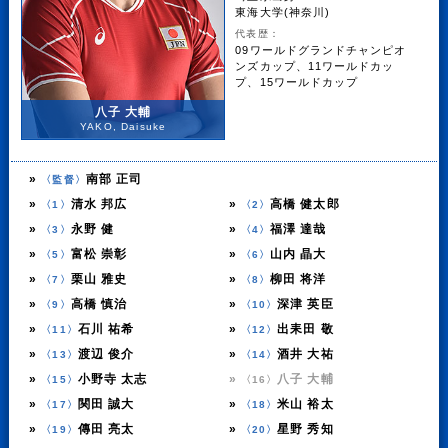
東海大学(神奈川)
代表歴：
09ワールドグランドチャンピオ
ンズカップ、11ワールドカッ
プ、15ワールドカップ
八子 大輔
YAKO, Daisuke
»
南部 正司
〈監督〉
»
清水 邦広
»
高橋 健太郎
〈1〉
〈2〉
»
永野 健
»
福澤 達哉
〈3〉
〈4〉
»
富松 崇彰
»
山内 晶大
〈5〉
〈6〉
»
栗山 雅史
»
柳田 将洋
〈7〉
〈8〉
»
高橋 慎治
»
深津 英臣
〈9〉
〈10〉
»
石川 祐希
»
出耒田 敬
〈11〉
〈12〉
»
渡辺 俊介
»
酒井 大祐
〈13〉
〈14〉
»
小野寺 太志
»
八子 大輔
〈15〉
〈16〉
»
関田 誠大
»
米山 裕太
〈17〉
〈18〉
»
傳田 亮太
»
星野 秀知
〈19〉
〈20〉