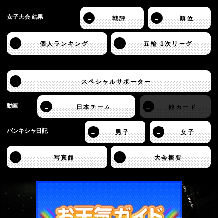
女子大会 結果
戦評
順位
→
→
個人ランキング
五輪 1次リーグ
→
→
スペシャルサポーター
→
動画
日本チーム
他カード
→
→
バンキシャ日記
男子
女子
→
→
写真館
大会概要
→
→