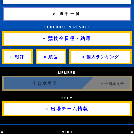
» 選手一覧
SCHEDULE & RESULT
» 競技全日程・結果
» 戦評
» 順位
» 個人ランキング
MEMBER
» 全日本男子
» 全日本女子
TEAM
» 出場チーム情報
MENU