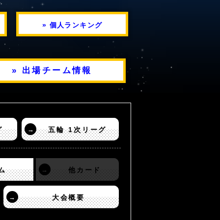
» 個人ランキング
» 出場チーム情報
グ
→
五輪 1次リーグ
ム
→
他カード
→
大会概要