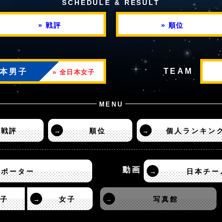
SCHEDULE & RESULT
» 戦評
» 順位
TEAM
日本男子
» 全日本女子
MENU
戦評
→
順位
→
個人ランキン
動画
サポーター
→
日本チー
子
→
女子
→
写真館