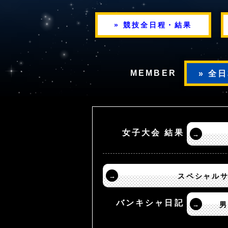
» 競技全日程・結果
MEMBER
» 全
女子大会 結果
→
→
スペシャル
バンキシャ日記
→
男