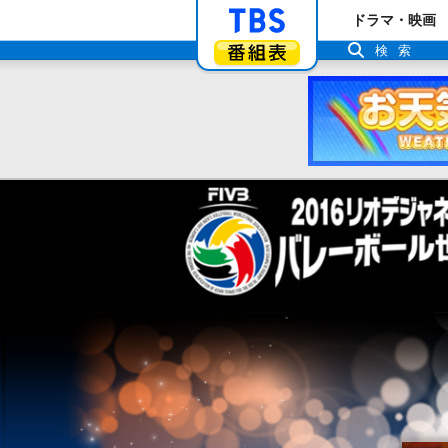
「TBSテレビ」ト
ドラマ・映画
番組表
検索