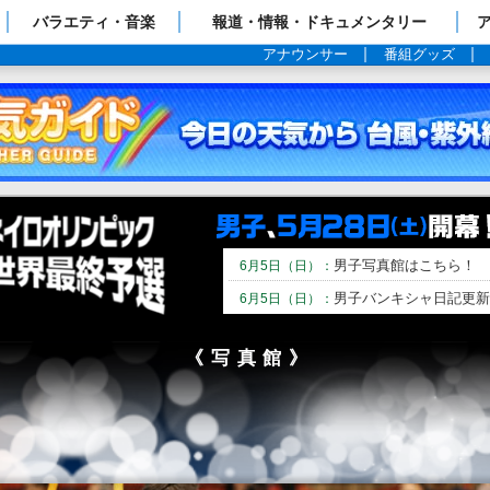
ップページ
バラエティ・音楽
報道・情報・ドキュメンタリー
アナウンサー
番組グッズ
男子写真館はこちら！
6月5日（日）：
男子バンキシャ日記更新
6月5日（日）：
《写真館》