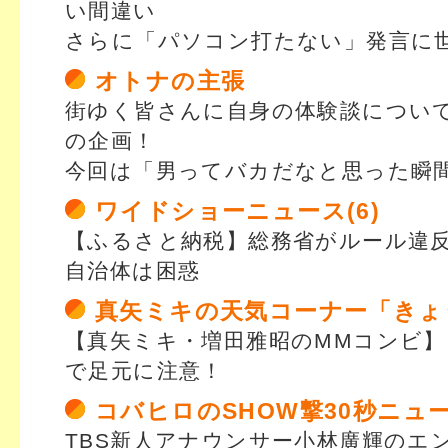
い間違い
さらに「パソコン打たない」発言に
オトナの主張
街ゆく皆さんに自身の体験談につい
の企画！
今回は「男ってバカだなと思った瞬
ワイドショーニュース(6)
【ふるさと納税】総務省がルール違
自治体は困惑
真矢ミキの天気コーナー「きょ
【真矢ミキ・増田雅昭のMMコンビ
で足元に注意！
コバヒロのSHOW撃30秒ニュ
TBS新人アナウンサー小林廣輝のエ