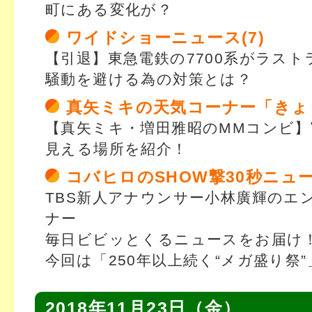
町にある変化が？
ワイドショーニュース(7)
【引退】東急電鉄の7700系がラスト
騒動を避ける為の対策とは？
真矢ミキの天気コーナー「きょ
【真矢ミキ・増田雅昭のMMコンビ
見える場所を紹介！
コバヒロのSHOW撃30秒ニュ
TBS新人アナウンサー小林廣輝のエ
ナー
毎日ビビッとくるニュースをお届け
今回は「250年以上続く“メガ盛り祭”
2018年11月23日（金）