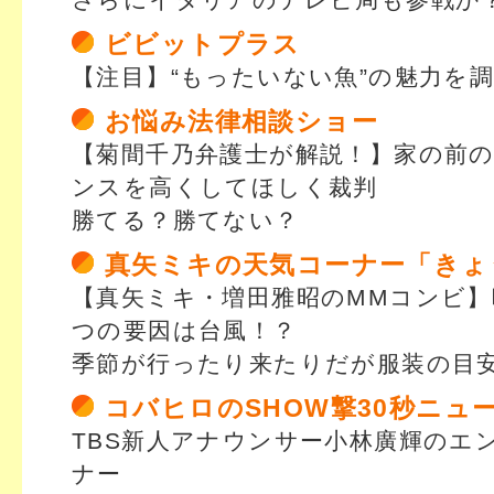
さらにイタリアのテレビ局も参戦か
ビビットプラス
【注目】“もったいない魚”の魅力を
お悩み法律相談ショー
【菊間千乃弁護士が解説！】家の前
ンスを高くしてほしく裁判
勝てる？勝てない？
真矢ミキの天気コーナー「きょ
【真矢ミキ・増田雅昭のMMコンビ
つの要因は台風！？
季節が行ったり来たりだが服装の目
コバヒロのSHOW撃30秒ニュ
TBS新人アナウンサー小林廣輝のエ
ナー