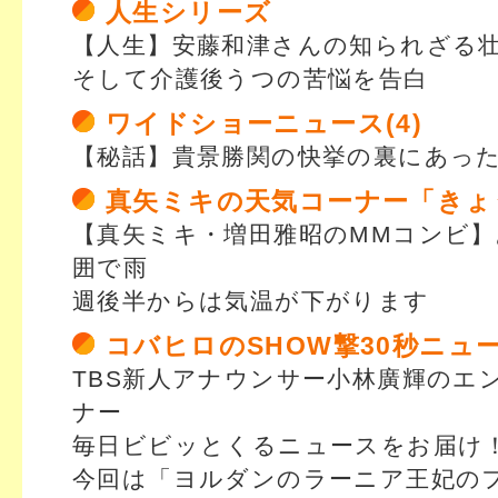
人生シリーズ
【人生】安藤和津さんの知られざる
そして介護後うつの苦悩を告白
ワイドショーニュース(4)
【秘話】貴景勝関の快挙の裏にあっ
真矢ミキの天気コーナー「きょ
【真矢ミキ・増田雅昭のMMコンビ
囲で雨
週後半からは気温が下がります
コバヒロのSHOW撃30秒ニュ
TBS新人アナウンサー小林廣輝のエ
ナー
毎日ビビッとくるニュースをお届け
今回は「ヨルダンのラーニア王妃の