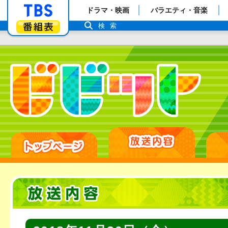
「TBSテレビ」トップページ
ドラマ・映画
バラエティ・音楽
番組表
検索