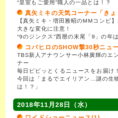
“皇室もご愛用”職人の一品とは！？
真矢ミキの天気コーナー「きょ
【真矢ミキ・増田雅昭のMMコンビ】
大きな変化に注意！
“9のジンクス”西暦の末尾「9」の年
コバヒロのSHOW撃30秒ニュ
TBS新人アナウンサー小林廣輝のエ
ナー
毎日ビビッとくるニュースをお届け
今回は「まるでエイリアン…謎の生
は！？」
2018年11月28日（水）
ワイドショーニュース(1)