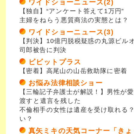
ワイドショーニュース(2)
【独自】“アンケート答えて1万円”
主婦をねらう悪質商法の実態とは？
ワイドショーニュース(3)
【判決】10億円脱税疑惑の丸源ビル
司郎被告に判決
ビビットプラス
【密着】高尾山の山岳救助隊に密着
お悩み法律相談ショー
【三輪記子弁護士が解説！】男性が
渡すと遺言を残した
不倫相手の女性は遺産を受け取れる
い？
真矢ミキの天気コーナー「きょ