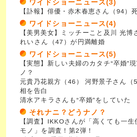
ワイドショーニュース(3)
【訃報】俳優・赤木春恵さん（94）
ワイドショーニュース(4)
【美男美女】ミッチーこと及川 光博さ
れいさん（47）が円満離婚
ワイドショーニュース(5)
【実態】新しい夫婦のカタチ“卒婚”
ノ？
元貴乃花親方（46） 河野景子さん（
相を告白
清水アキラさんも“卒婚”をしていた
それナニ？どうナノ？
【調査】IKKOさんが「高くても一
モノ」を調査！第2弾！