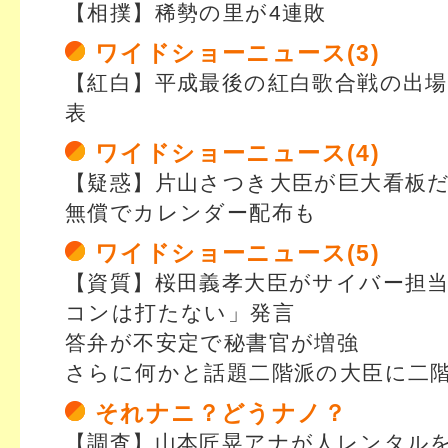
【相撲】稀勢の里が4連敗
ワイドショーニュース(3)
【紅白】平成最後の紅白歌合戦の出場
表
ワイドショーニュース(4)
【疑惑】片山さつき大臣が巨大看板
無償でカレンダー配布も
ワイドショーニュース(5)
【資質】桜田義孝大臣がサイバー担
コンは打たない」発言
答弁が不安定で秘書官が増強
さらに何かと話題二階派の大臣に二
それナニ？どうナノ？
【調査】山本匠晃アナが人レンタル