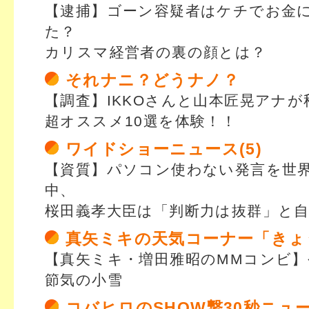
【逮捕】ゴーン容疑者はケチでお金
た？
カリスマ経営者の裏の顔とは？
それナニ？どうナノ？
【調査】IKKOさんと山本匠晃アナが
超オススメ10選を体験！！
ワイドショーニュース(5)
【資質】パソコン使わない発言を世
中、
桜田義孝大臣は「判断力は抜群」と
真矢ミキの天気コーナー「きょ
【真矢ミキ・増田雅昭のMMコンビ】
節気の小雪
コバヒロのSHOW撃30秒ニュ