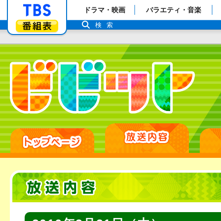
「TBSテレビ」トップページ
ドラマ・映画
バラエティ・音楽
番組表
検索