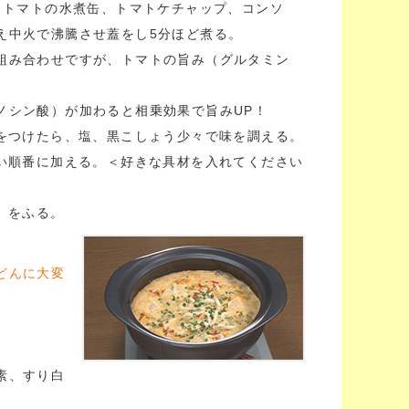
水、トマトの水煮缶、トマトケチャップ、コンソ
え中火で沸騰させ蓋をし5分ほど煮る。
組み合わせですが、トマトの旨み（グルタミン
シン酸）が加わると相乗効果で旨みUP！
みをつけたら、塩、黒こしょう少々で味を調える。
くい順番に加える。＜好きな具材を入れてください
）をふる。
どんに大変
素、すり白