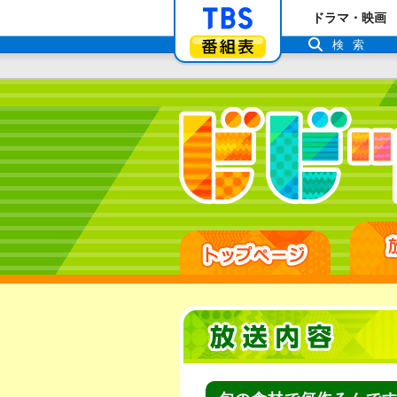
「TBSテレビ」ト
ドラマ・映画
番組表
検索