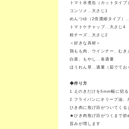
トマト水煮缶（カットタイプ
コンソメ…大さじ1
めんつゆ（2倍濃縮タイプ）
トマトケチャップ…大さじ4
粉チーズ…大さじ2
＜好きな具材＞
鶏もも肉、ウインナー、むき
白菜、もやし…各適量
ほうれん草…適量（茹でてお
◆作り方
1.えのきだけを5mm幅に切
2.フライパンにオリーブ油
ひき肉に焦げ目がついてくる
★ひき肉焦げ目がつくまで炒
旨みが増します