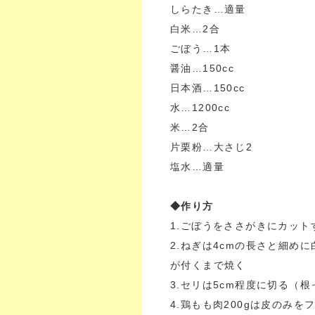
しらたき…適量
白米…2合
ごぼう…1本
醤油…150cc
日本酒…150cc
水…1200cc
米…2合
片栗粉…大さじ2
塩水…適量
◆作り方
1.ごぼうをささがきにカット
2.ねぎは4cmの長さと細め
が付くまで焼く
3.セリは5cm程度に切る（
4.鶏もも肉200gは皮のみ