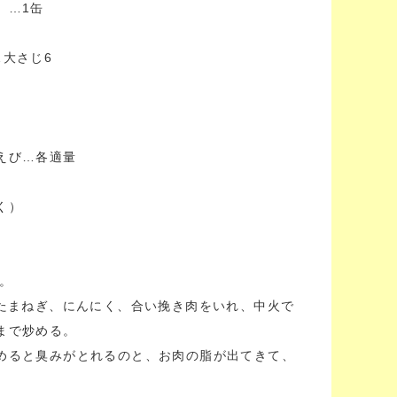
）…1缶
…大さじ6
えび…各適量
く）
る。
、たまねぎ、にんにく、合い挽き肉をいれ、中火で
まで炒める。
めると臭みがとれるのと、お肉の脂が出てきて、