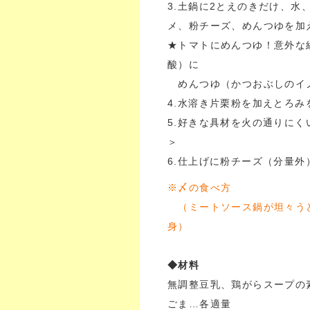
3.土鍋に2とえのきだけ、
メ、粉チーズ、めんつゆを加
★トマトにめんつゆ！意外な
酸）に
めんつゆ（かつおぶしのイノ
4.水溶き片栗粉を加えとろ
5.好きな具材を火の通りに
＞
6.仕上げに粉チーズ（分量外
※〆の食べ方
（ミートソース鍋が坦々う
身）
◆材料
無調整豆乳、鶏がらスープの
ごま…各適量