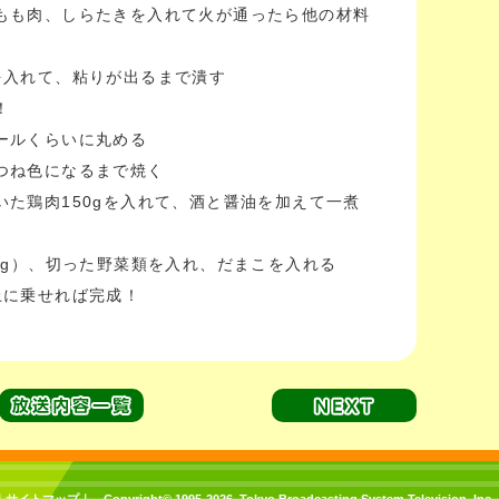
鶏もも肉、しらたきを入れて火が通ったら他の材料
を入れて、粘りが出るまで潰す
！
ールくらいに丸める
きつね色になるまで焼く
いた鶏肉150gを入れて、酒と醤油を加えて一煮
00g）、切った野菜類を入れ、だまこを入れる
上に乗せれば完成！