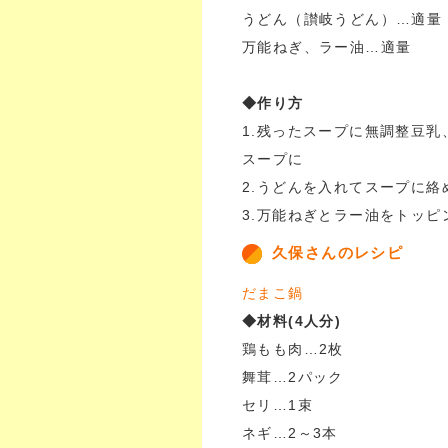
うどん（讃岐うどん）…適量
万能ねぎ、ラー油…適量
◆作り方
1.残ったスープに無調整豆
スープに
2.うどんを入れてスープに絡
3.万能ねぎとラー油をトッピ
久保さんのレシピ
だまこ鍋
◆材料(4人分)
鶏もも肉…2枚
舞茸…2パック
セリ…1束
ネギ…2～3本