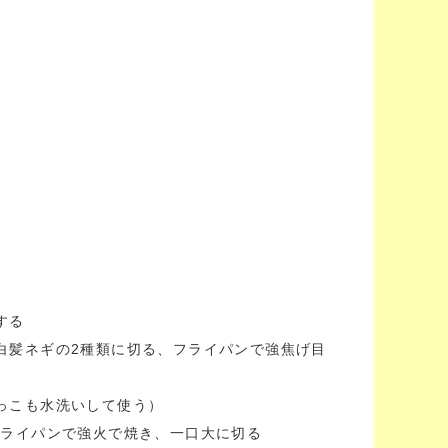
する
に白髪ネギの2種類に切る、フライパンで強焦げ目
根っこも水洗いして使う）
をフライパンで強火で焼き、一口大に切る