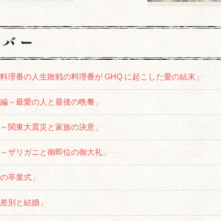
～料理番の人生敗戦の料理番が GHQ に起こした愛の結末」
居編～最愛の人と最後の晩餐」
編～関東大震災と家族の決意」
編～ザリガニと御即位の御大礼」
での卒業式」
と差別と結婚」