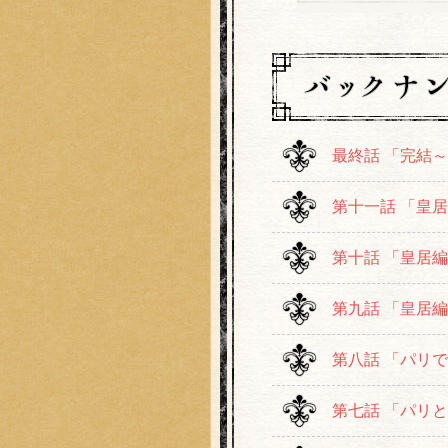
最終話 「完結
第十一話 「皇
第十話 「皇居
第九話 「皇居
第八話 「パリ
第七話 「パリ