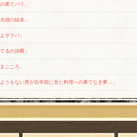
命の果てパリ」
な夫婦の結末」
君よサラバ」
してるの決断」
はまごころ」
しようもない男が百年前に見た料理への果てなき夢…」