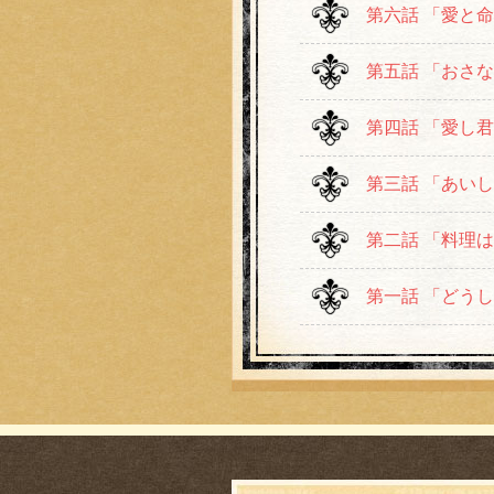
第六話 「愛と
第五話 「おさ
第四話 「愛し
第三話 「あい
第二話 「料理
第一話 「どう