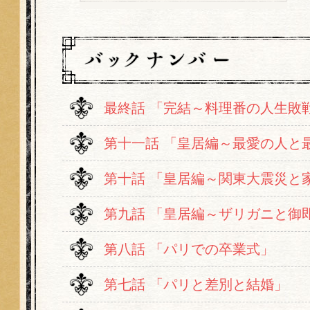
最終話 「完結～料理番の人生敗戦
第十一話 「皇居編～最愛の人と
第十話 「皇居編～関東大震災と
第九話 「皇居編～ザリガニと御
第八話 「パリでの卒業式」
第七話 「パリと差別と結婚」