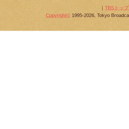
｜
TBSトッ
Copyright
©
1995-2026, Tokyo Broadcas