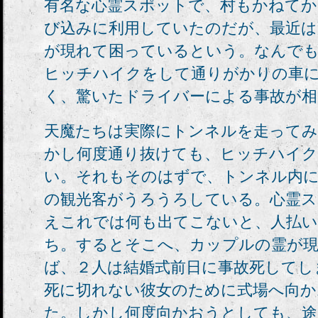
有名な心霊スポットで、村もかねてか
び込みに利用していたのだが、最近は
が現れて困っているという。なんで
ヒッチハイクをして通りがかりの車
く、驚いたドライバーによる事故が相
天魔たちは実際にトンネルを走って
かし何度通り抜けても、ヒッチハイク
い。それもそのはずで、トンネル内に
の観光客がうろうろしている。心霊
えこれでは何も出てこないと、人払い
ち。するとそこへ、カップルの霊が
ば、２人は結婚式前日に事故死してし
死に切れない彼女のために式場へ向か
た。しかし何度向かおうとしても、途