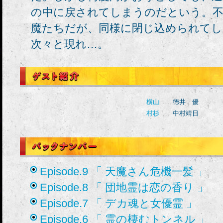
の中に戻されてしまうのだという。不
魔たちだが、同様に閉じ込められてし
次々と現れ…。
横山
…
徳井 優
村杉
…
中村靖日
Episode.9 「 天魔さん危機一髪 」
Episode.8 「 団地霊は恋の香り 」
Episode.7 「 デカ魂と女優霊 」
Episode.6 「 霊の棲むトンネル 」