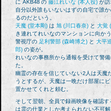
に AKB48 の
藤江れいな (本人役)
が訪
自分以外誰もいないはずの自宅で誰か
るのだという。
天魔 (堂本剛)
は
旭 (川口春奈)
と
大覚 
き連れてれいなのマンションに向か
警視庁の
足利警部 (森崎博之)
と
大平巡
郎)
の姿が。
れいなの事務所から通報を受けて警備
た。
幽霊の存在を信じていない2人は天魔
うとするが、天魔は一晩だけ部屋にビ
置かせてくれと頼む。
そして翌朝、全員で録画映像を確認す
は霊の仕業としか考えられない不可解