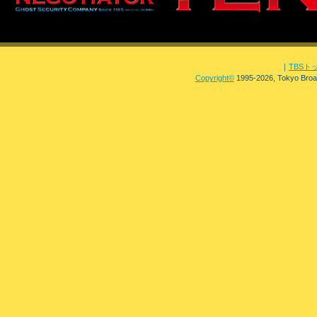
｜
TBSト
Copyright
©
1995-2026, Tokyo Broad