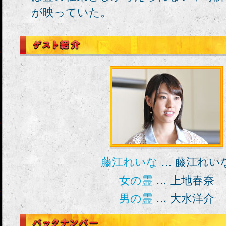
が映っていた。
藤江れいな
… 藤江れい
女の霊
… 上地春奈
男の霊
… 大水洋介