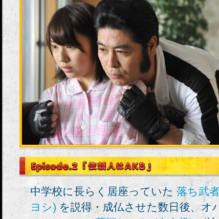
中学校に長らく居座っていた
落ち武
ヨシ)
を説得・成仏させた数日後、オ