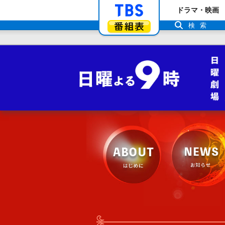
「TBSテレビ」ト
ドラマ・映画
番組表
検索