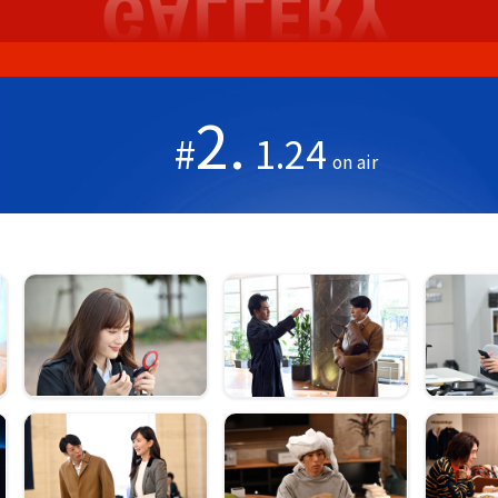
2.
#
1.24
on air