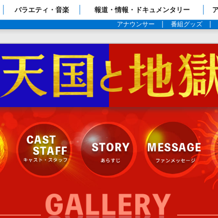
ップページ
バラエティ・音楽
報道・情報・ドキュメンタリー
アナウンサー
番組グッズ