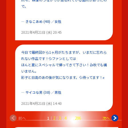
所々、映像のつながりが途切れている箇所があったの
で。
きなこあめ
(40)
／女性
2021年4月21日 (水) 20:45
今日で最終回から1ヶ月がたちますが、いまだに忘れら
れない作品です！💦ファンとしては
ほんと夏にスペシャルで帰ってきて下さい！👍秋でも構
いません。
彩子と日高のあの後が気になります。💦待ってます！✊
サイコな男
(38)
／男性
2021年4月21日 (水) 14:40
前へ
1
2
3
4
206
次へ