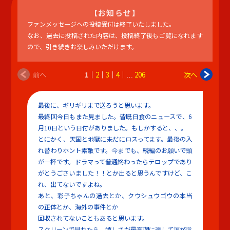
【お知らせ】
ファンメッセージへの投稿受付は終了いたしました。
なお、過去に投稿された内容は、投稿終了後もご覧になれます
ので、引き続きお楽しみいただけます。
前へ
1
2
3
4
206
次へ
最後に、ギリギリまで送ろうと思います。
最終回今日もまた見ました。皆既日食のニュースで、6
月10日という日付がありました。もしかすると、、。
とにかく、天国と地獄に未だにロスってます。最後の入
れ替わりホント素敵です。今までも、続編のお願いで頭
が一杯です。ドラマって普通終わったらテロップであり
がとうごさいました！！とか出ると思うんですけど、こ
れ、出てないですよね。
あと、彩子ちゃんの過去とか、クウシュウゴウの本当
の正体とか、海外の事件とか
回収されてないこともあると思います。
スクリーンで見れたら、嬉しさが最高潮に達して涙が溢