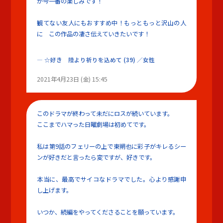
が今一番の楽しみです！
観てない友人にもおすすめ中！もっともっと沢山の人
に この作品の凄さ伝えていきたいです！
☆好き 陸より祈りを込めて
(39)
／女性
2021年4月23日 (金) 15:45
このドラマが終わって未だにロスが続いています。
ここまでハマった日曜劇場は初めてです。
私は第9話のフェリーの上で東朔也に彩子がキレるシー
ンが好きだと言ったら変ですが、好きです。
本当に、最高でサイコなドラマでした。心より感謝申
し上げます。
いつか、続編をやってくださることを願っています。