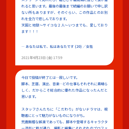
れると思います。最後の最後まで続編のお願いで申し訳
ない所もありますが、そのぐらい、この作品とのお別
れを全力で悲しんでおります。
天国と地獄～サイコな２人～いつまでも、愛しており
ます！！！
あなたは私で、私はあなたです
(20)
／女性
2021年4月23日 (金) 17:59
今日で投稿が終了とは…寂しいです。
脚本、芝居、演出、音楽…どの仕事もそれぞれに素晴ら
しく、だからこそ総合的に優れた作品になったんだと
思います。
スタッフさんたちに「こだわり」がないドラマは、視
聴者にとって魅力がないものになりがち。
荒唐無稽な娯楽であっても、脚本や登場するキャラクタ
ー造形に筋が通り、撮影と編集にそれぞれのプロフェ