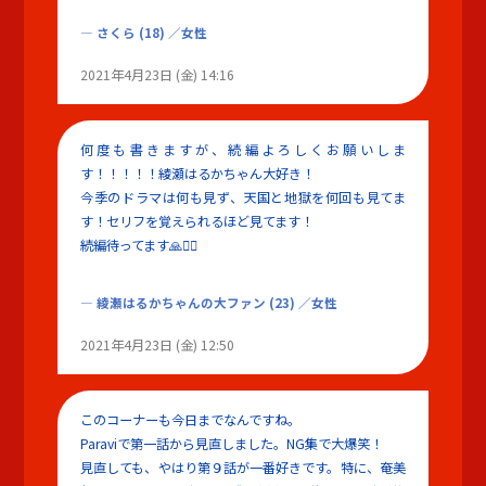
さくら
(18)
／女性
2021年4月23日 (金) 14:16
何度も書きますが、続編よろしくお願いしま
す！！！！！綾瀬はるかちゃん大好き！
今季のドラマは何も見ず、天国と地獄を何回も見てま
す！セリフを覚えられるほど見てます！
続編待ってます🙏🙇‍♀️
綾瀬はるかちゃんの大ファン
(23)
／女性
2021年4月23日 (金) 12:50
このコーナーも今日までなんですね。
Paraviで第一話から見直しました。NG集で大爆笑！
見直しても、やはり第９話が一番好きです。特に、奄美