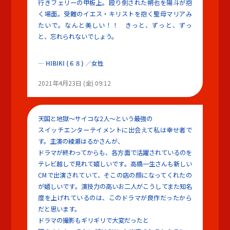
行きフェリーの甲板上。殴り倒された朔也を陽斗が抱
く場面。受難のイエス・キリストを抱く聖母マリアみ
たいで。なんと美しい！！ きっと、ずっと、ずっ
と、忘れられないでしょう。
HIBIKI
(６８)
／女性
2021年4月23日 (金) 09:12
天国と地獄～サイコな2人～という最強の
スイッチエンターテイメントに出会えて私は幸せ者で
す。主演の綾瀬はるかさんが、
ドラマが終わってからも、各方面で活躍されているのを
テレビ越しで見れて嬉しいです。高橋一生さんも新しい
CMで出演されていて、そこの店の顔になってくれたの
が嬉しいです。演技力の高いお二人がこうしてまた知名
度を上げれているのは、このドラマが良作だったから
だと思います。
ドラマの撮影もギリギリで大変だったと