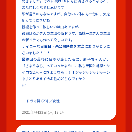
聞きました。それに続けCMにも出演されるとなると、
また忙しくなると思います。
私が言うのもなんですが、自分のお体にも十分に、気を
配ってくださいね。
続編を作って欲しいのは山々ですが、
綾瀬はるかさんの主演の新ドラマ、高橋一生さんの主演
の新ドラマも作って欲しいです。
サイコーな日曜日・未公開映像を本当にありがとうご
さいました！！！
最終回の最後に日高が渡した石に、彩子ちゃんが、
「さようなら」っていったように、私も天国と地獄～サ
イコな2人～にさようなら！！！ジャジャジャジャーン
♪♪とりあえず今お勤めどちらですか？
Fin.
ドラマ勢
(23)
／女性
2021年4月22日 (木) 18:24