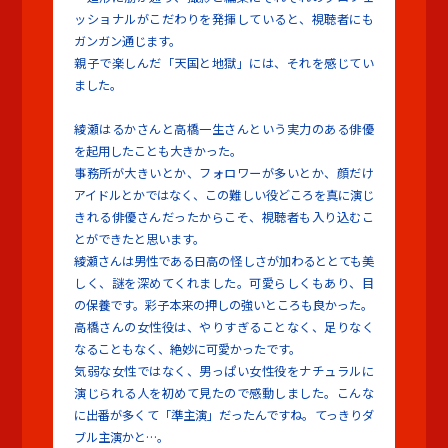
ッショナルがこだわりを発揮していると、視聴者にも
ガンガン通じます。
親子で楽しんだ「天国と地獄」には、それを感じてい
ました。
綾瀬はるかさんと高橋一生さんという実力のある俳優
を起用したことも大きかった。
事務所が大きいとか、フォロワーが多いとか、顔だけ
アイドルとかではなく、この難しい役どころを真に演じ
きれる俳優さんだったからこそ、視聴者も入り込むこ
とができたと思います。
綾瀬さんは男性である日高の怪しさが加わるととても美
しく、謎を深めてくれました。可愛らしくもあり、目
の保養です。彩子本来の押しの強いところも良かった。
高橋さんの女性役は、やりすぎることなく、足りなく
なることもなく、絶妙に可愛かったです。
気弱な女性ではなく、男っぱい女性役をナチュラルに
演じられる人を初めて見たので感動しました。こんな
に出番が多くて「準主演」だったんですね。てっきりダ
ブル主演かと…。