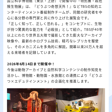
国立科学博物館（東京・上野）で開催中の「特別展・超危
険生物展」は、『どうぶつ奇想天外！』などTBSの知的エ
ンターテインメント番組制作チームが、同館の研究者を中
心に各分野の専門家と共に作り上げた展覧会です。
「正しく知って、正しく恐れる。」をコンセプトに、生物
が持つ驚異的な能力を「必殺技」として紹介。TBSが40年
以上にわたり世界五大陸で撮影してきた膨大なアーカイブ
映像や、最新のホログラム技術、精巧なレプリカを駆使
し、そのメカニズムを多角的に解説。開幕以来20万人を超
える来場者を記録しています。
2026年6月14日まで開催中！
今後は動物アーカイブと自然科学コンテンツの制作知見を
活かし、博物館・動物園・水族館との連携により「どうぶ
つ×エデュテインメント」の企画化を推進します。