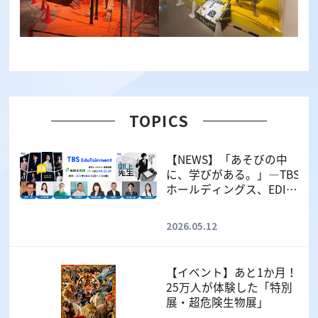
TOPICS
【NEWS】「あそびの中
に、学びがある。」—TBS
ホールディングス、EDIX
東京2026に初出展。75年
間のエンタメ力を、教育
2026.05.12
へ
【イベント】あと1か月！
25万人が体験した「特別
展・超危険生物展」