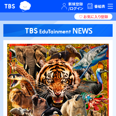
TBSグループキャラクター『ワクティ』
TBSテレビ｜ときめくときを。
番組表