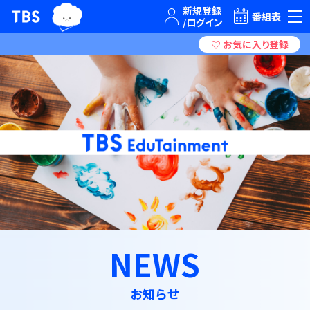
TBSグループキャラクター『ワクティ』
TBSテレビ｜ときめくときを。
番組表
NEWS
お知らせ