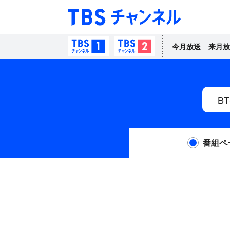
TBS チャン
TBSチャンネル1
TBSチャンネル2
今月放送
来月放
番組ペ
0
番組ページからの検索結果
件