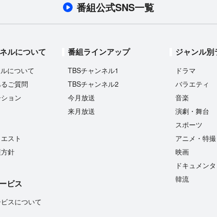
番組公式SNS一覧
ンネルについて
番組ラインアップ
ジャンル別
ネルについて
TBSチャンネル1
ドラマ
あるご質問
TBSチャンネル2
バラエティ
ーション
今月放送
音楽
来月放送
演劇・舞台
スポーツ
クエスト
アニメ・特撮
護方針
映画
ドキュメンタ
韓流
ービス
ービスについて