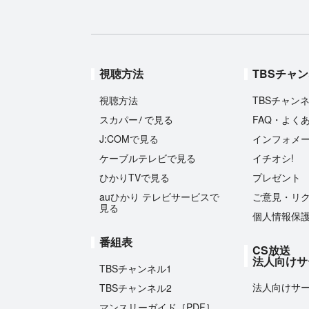
視聴方法
TBSチャ
視聴方法
TBSチャン
!
スカパー
で見る
FAQ・よく
J:COMで見る
インフォメ
ケーブルテレビで見る
イチオシ!
ひかりTVで見る
プレゼント
auひかり テレビサービスで
ご意見・リ
見る
個人情報保
番組表
CS放送
法人向けサ
TBSチャンネル1
法人向けサ
TBSチャンネル2
マンスリーガイド［PDF］