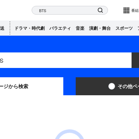
ネル
検索
番組
送
ドラマ・時代劇
バラエティ
音楽
演劇・舞台
スポーツ
ージ
から検索
その他ペ