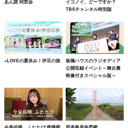
あん誰 同窓会
イコノイ、どーですか？
TBSチャンネル特別版
=LOVEの夏休み！伊豆の旅
板橋ハウスのラジオディア
公開収録イベント～舞台裏
映像付きスペシャル版～
今泉佑唯、ふたたび 復帰密
西表島原色図鑑