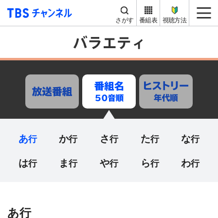
TBS チャンネル
me
さがす
番組表
視聴方法
あ
か
さ
た
な
は
ま
や
ら
わ
あ行