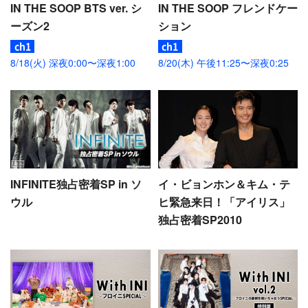
IN THE SOOP BTS ver. シ
IN THE SOOP フレンドケー
ーズン2
ション
8/18(火) 深夜0:00〜深夜1:00
8/20(木) 午後11:25〜深夜0:25
INFINITE独占密着SP in ソ
イ・ビョンホン＆キム・テ
ウル
ヒ緊急来日！「アイリス」
独占密着SP2010