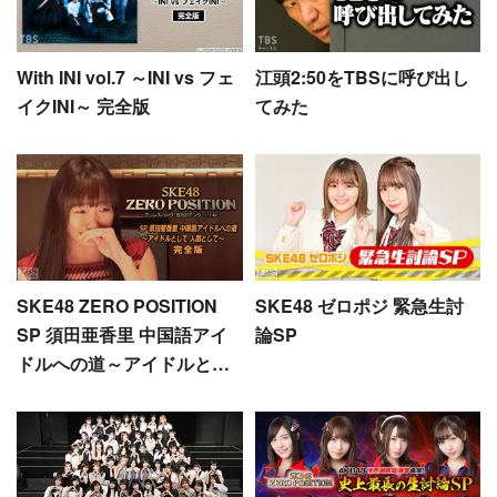
With INI vol.7 ～INI vs フェ
江頭2:50をTBSに呼び出し
イクINI～ 完全版
てみた
SKE48 ZERO POSITION
SKE48 ゼロポジ 緊急生討
SP 須田亜香里 中国語アイ
論SP
ドルへの道～アイドルとし
て 人間として～完全版