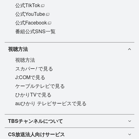
公式TikTok
公式YouTube
公式Facebook
番組公式SNS一覧
視聴方法
視聴方法
!
スカパー
で見る
J:COMで見る
ケーブルテレビで見る
ひかりTVで見る
auひかり テレビサービスで見る
TBSチャンネル1
TBSチャンネルについて
TBSチャンネル2
TBSチャンネルについて
CS放送
法人向けサービス
マンスリーガイド［PDF］