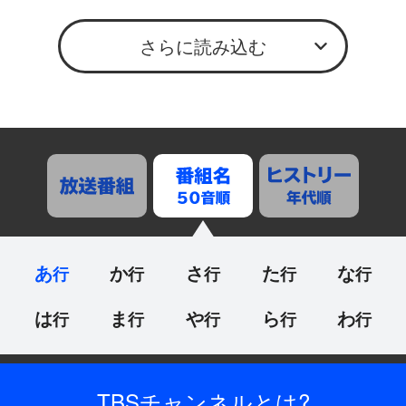
さらに読み込む
あ
か
さ
た
な
は
ま
や
ら
わ
TBSチャンネル
とは?