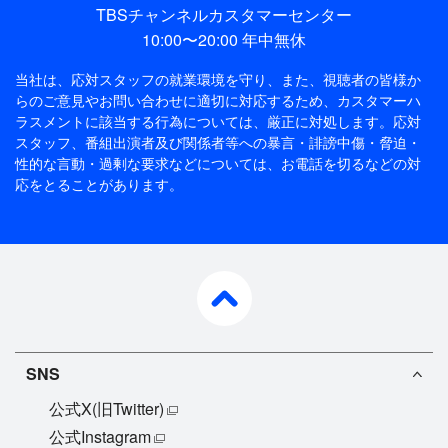
TBSチャンネルカスタマーセンター
10:00〜20:00 年中無休
当社は、応対スタッフの就業環境を守り、また、視聴者の皆様か
らのご意見やお問い合わせに適切に対応するため、
カスタマーハ
ラスメントに該当する行為については、厳正に対処します。応対
スタッフ、番組出演者及び関係者等への暴言・誹謗中傷・脅迫・
性的な言動・過剰な要求などについては、お電話を切るなどの対
応をとることがあります。
pagetop
SNS
公式X(旧Twitter)
公式Instagram