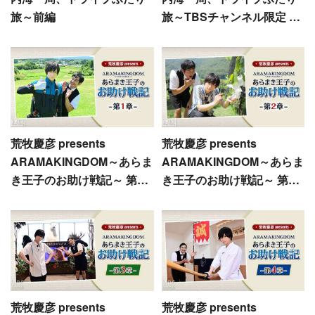
旅～前編
旅～TBSチャンネル限定 未
公開ミニコーナー大放出！
超特別版！！
荒牧慶彦 presents
荒牧慶彦 presents
ARAMAKINGDOM～あらま
ARAMAKINGDOM～あらま
き王子のお助け戦記～ 第1
き王子のお助け戦記～ 第2
章
章
荒牧慶彦 presents
荒牧慶彦 presents