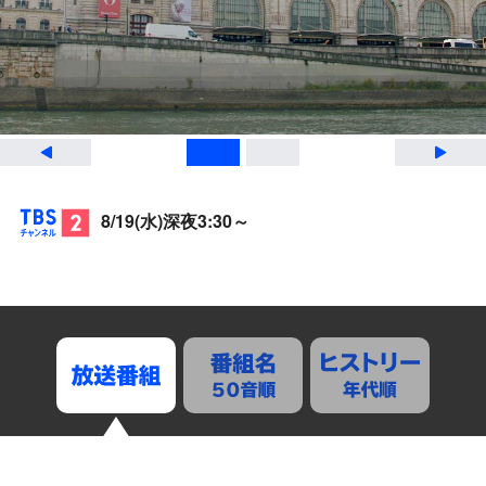
Previous
1
2
TBSチャンネル
8/19(水)深夜3:30～
2