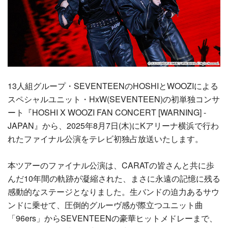
13人組グループ・SEVENTEENのHOSHIとWOOZIによる
スペシャルユニット・HxW(SEVENTEEN)の初単独コンサ
ート『HOSHI X WOOZI FAN CONCERT [WARNING] -
JAPAN』から、2025年8月7日(木)にKアリーナ横浜で行わ
れたファイナル公演をテレビ初独占放送いたします。
本ツアーのファイナル公演は、CARATの皆さんと共に歩
んだ10年間の軌跡が凝縮された、まさに永遠の記憶に残る
感動的なステージとなりました。生バンドの迫力あるサウ
ンドに乗せて、圧倒的グルーヴ感が際立つユニット曲
「96ers」からSEVENTEENの豪華ヒットメドレーまで、