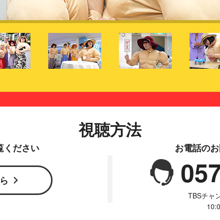
視聴方法
覧ください
お電話のお
057
ら
TBSチ
10