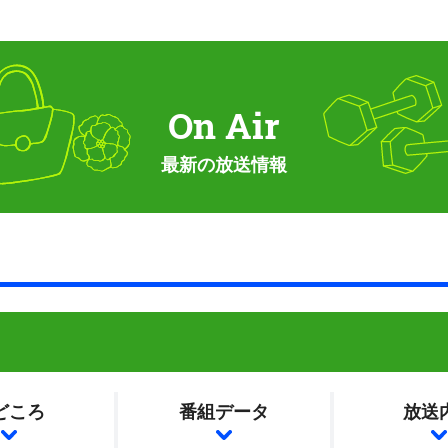
On Air
最新の放送情報
どころ
番組データ
放送