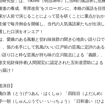
語研究会」は、1905年（明治38年）に当時の落語界に危
後進の養成、寄席改良”をスローガンに、本格の落語を目
家が人前で演じることによって芸を研くことに重点がおかれ、1
主催で毎月例会を開催し、当代の人気落語家たちが出演し
選した口演をオンエア！
は、愛嬌のある風貌と切れ味抜群の聞き心地良い語り口で
」、笛の名手にして気風のいい江戸前の芸風に定評のある
い語り口と粋な芸風が持ち味の立川龍志による「義眼」、2
形文化財保持者(人間国宝)に認定された五街道雲助によ
お届け！
送演目】
庵白酒（とうげつあん・はくしゅ）「四段目（よだんめ）
亭一朝（しゅんぷうてい・いっちょう）「日和違い（ひよ