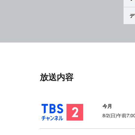
デ
放送内容
8/2(日)午前7: