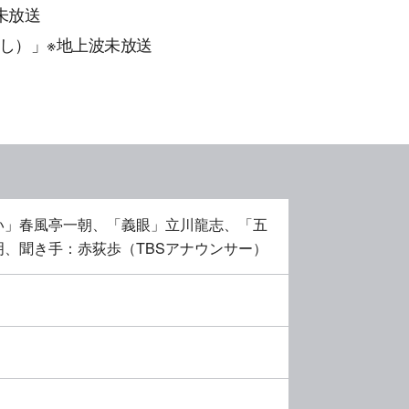
未放送
し）」※地上波未放送
い」春風亭一朝、「義眼」立川龍志、「五
、聞き手：赤荻歩（TBSアナウンサー）