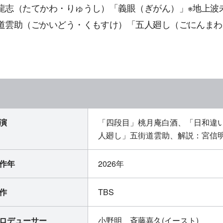
龍志（たてかわ・りゅうし）「義眼（ぎがん）」※地上波
道雲助（ごかいどう・くもすけ）「五人廻し（ごにんまわ
演
「四段目」桃月庵白酒、「日和違
人廻し」五街道雲助、解説：宮信明
作年
2026年
作
TBS
ロデューサー
小野明、斉藤嘉久(イースト)