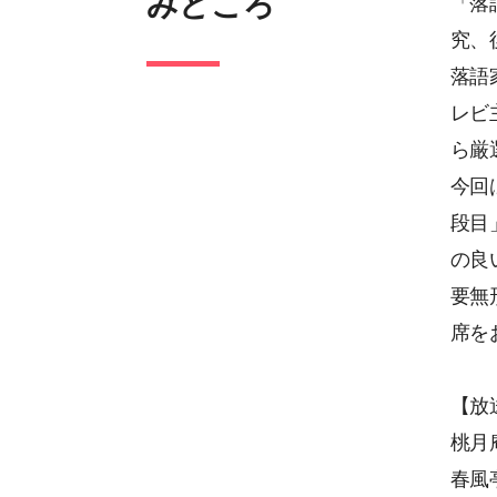
みどころ
「落
究、
落語
レビ
ら厳
今回
段目
の良
要無
席を
【放
桃月
春風