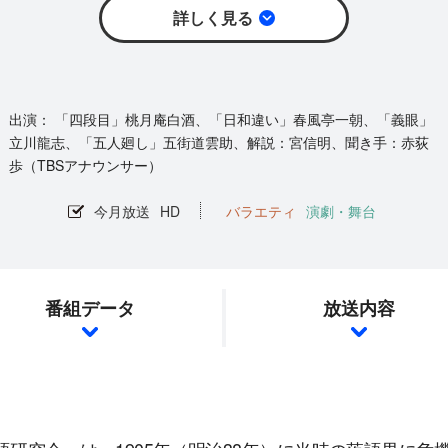
詳しく見る
「四段目」桃月庵白酒、「日和違い」春風亭一朝、「義眼」
立川龍志、「五人廻し」五街道雲助、解説：宮信明、聞き手：赤荻
歩（TBSアナウンサー）
今月放送
HD
バラエティ
演劇・舞台
番組データ
放送内容