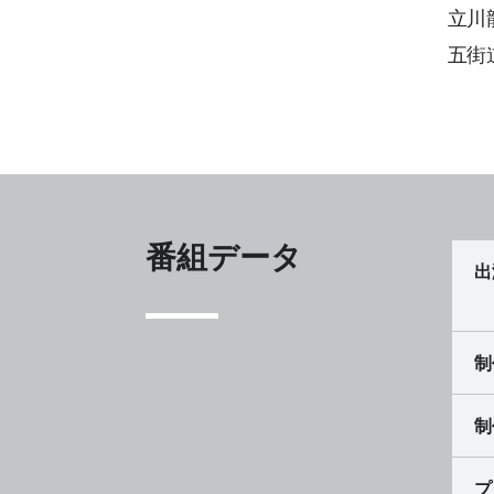
立川
五街
番組データ
出
制
制
プ