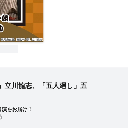
」立川龍志、「五人廻し」五
口演をお届け！
助