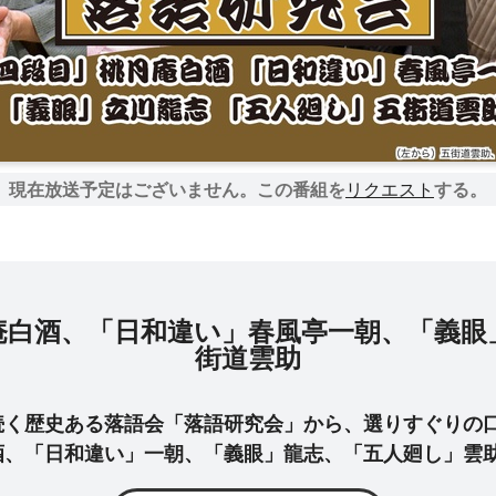
現在放送予定はございません。
この番組を
リクエスト
する。
庵白酒、「日和違い」春風亭一朝、「義眼
街道雲助
続く歴史ある落語会「落語研究会」から、選りすぐりの
酒、「日和違い」一朝、「義眼」龍志、「五人廻し」雲